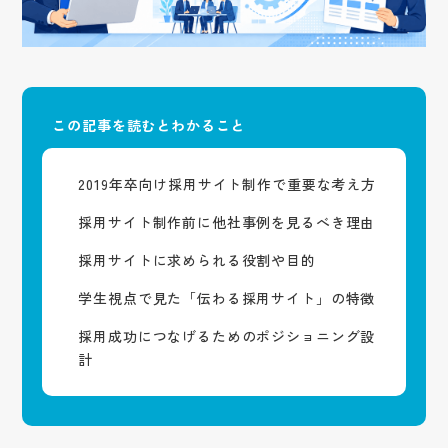
アクセス
採用サイト
サービス
企業サイト
採用系サービス
企業・営業系サービス
サービス・ブランド・集客サイト
社員紹介
採用サイト制作
企業サイト制作
採用動画
採用動画制作
YouTube動画制作
企業動画
お役立ち情報
この記事を読むとわかること
etc.
採用パンフレット制作
企業動画制作
採用ツール制作
サービスサイト制作
よくある質問
2019年卒向け採用サイト制作で重要な考え方
採用支援(コンサルティング・求人媒体)
商品サービス紹介動画制作
採用情報
企業パンフレット制作
採用サイト制作前に他社事例を見るべき理由
プライバシーポリシー
営業パンフレット制作
採用サイトに求められる役割や目的
学生視点で見た「伝わる採用サイト」の特徴
採用成功につなげるためのポジショニング設
計