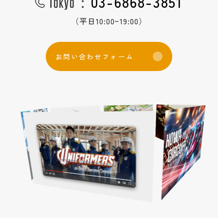
03-6868-3851
Tokyo：
（平日10:00~19:00）
お
問
い
合
わ
せ
フ
ォ
ー
ム