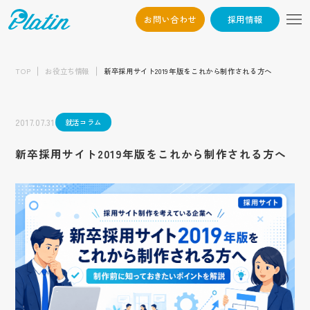
お問い合わせ
採用情報
06-6568-
Osaka：
9794
TOP
お役立ち情報
新卒採用サイト2019年版をこれから制作される方へ
03-6868-3851
Tokyo：
（平日10:00~19:00）
2017.07.31
就活コラム
採用情報
新卒採用サイト2019年版をこれから制作される方へ
お問い合わせ
トップ
企業情報
会社概要
お知らせ
代表挨拶
企業文化
制作実績