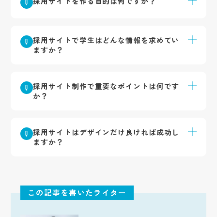
採用サイトを作る目的は何ですか？
Q
けると説明されています。
本文では、直接応募を増やすことや、企業理解を
A
深めてもらうこと、志望度の高い学生を集めるこ
採用サイトで学生はどんな情報を求めてい
Q
となどが目的として挙げられています。
ますか？
企業の将来性、社員の雰囲気、福利厚生、独自イ
A
ベントなど、「実際に働くイメージ」が持てる情
採用サイト制作で重要なポイントは何です
Q
報を重視していると紹介されています。
か？
記事では、「誰に来てほしいのか」を明確にし、
A
そのターゲットに合わせてデザインやコンテンツ
採用サイトはデザインだけ良ければ成功し
Q
を設計することが重要だと説明されています。
ますか？
本文では、デザインよりも「目的」が重要であ
A
り、採用したい人物像や採用課題に合わせた設計
が必要だと述べられています。
この記事を書いたライター