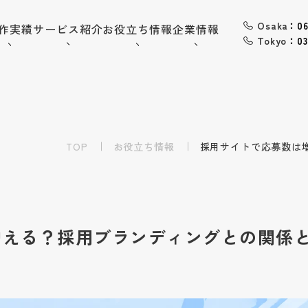
Osaka
：06
作実績
サービス紹介
お役立ち情報
企業情報
Tokyo
：03
06-6568-
Osaka：
9794
03-6868-
Tokyo：
3851
TOP
（平日10:00~19:00）
お役立ち情報
採用サイトで応募数は
採用情報
お問い合わせ
増える？採用ブランディングとの関係
トップ
企業情報
会社概要