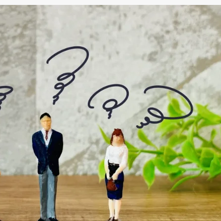
割の整理
ト・デメリット
トの設計と改善方法
た構成のポイント
ンツ設計の考え方
増える？導入すべきか判断するポイント<br />
企業に共通する特徴とは
きかの判断基準
社プラットインへ