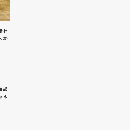
伝わ
スが
。
情報
ある