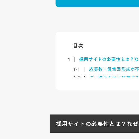
目次
1
採用サイトの必要性とは？
1-1
応募数・母集団形成が
1-2
求人媒体だけに依存す
2
採用サイトの効果とは？応
2-1
集客・流入を生むSEO
2-2
志望度向上とコンバー
2-3
ミスマッチ削減と定着
採用サイトの必要性とは？なぜ
3
採用サイトと他の採用手法