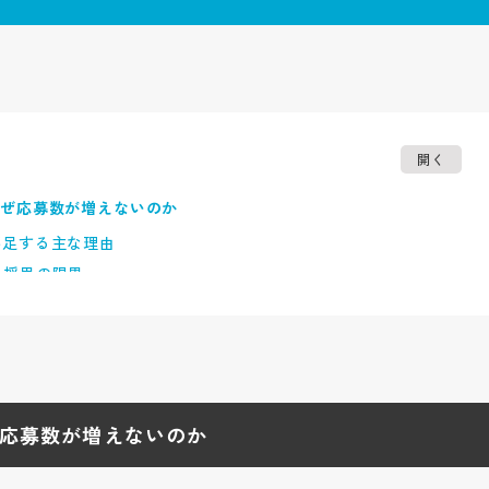
開く
なぜ応募数が増えないのか
不足する主な理由
る採用の限界
募数増加・採用効率改善につながる理由
とコンテンツの仕組み
ジョン改善の関係
率向上への影響
応募数が増えないのか
の違いと比較