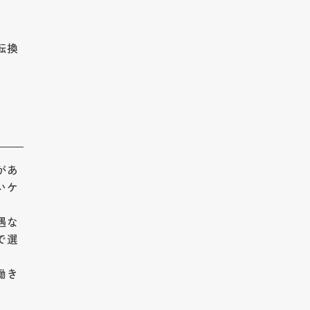
転換
があ
いケ
遇な
で選
働き