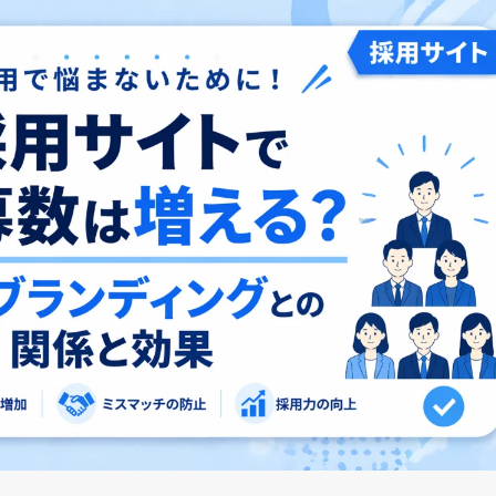
お知らせ
代表挨拶
企業文化
制作実績
アクセス
採用サイト
サービス
企業サイト
採用系サービス
企業・営業系サービス
サービス・ブランド・集客サイト
社員紹介
採用サイト制作
企業サイト制作
採用動画
採用動画制作
YouTube動画制作
企業動画
お役立ち情報
etc.
採用パンフレット制作
企業動画制作
よくある質問
採用ツール制作
サービスサイト制作
採用支援(コンサルティング・求人媒体)
商品サービス紹介動画制作
採用情報
企業パンフレット制作
プライバシーポリシー
営業パンフレット制作