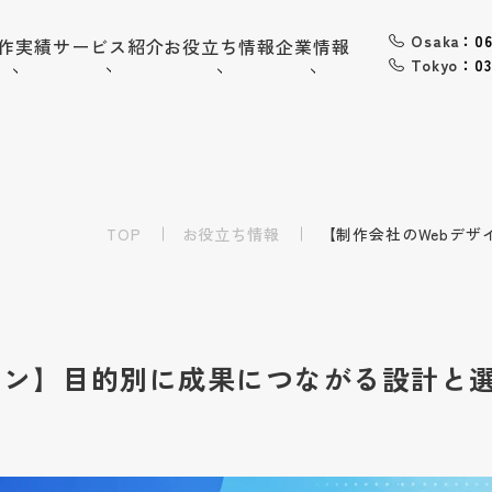
Osaka
：06
作実績
サービス紹介
お役立ち情報
企業情報
Tokyo
：03
06-6568-
Osaka：
9794
03-6868-
Tokyo：
3851
TOP
（平日10:00~19:00）
お役立ち情報
【制作会社のWebデ
採用情報
お問い合わせ
イン】目的別に成果につながる設計と
トップ
企業情報
会社概要