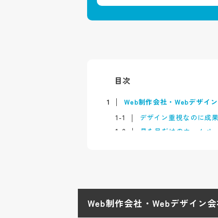
目次
1
Web制作会社・Webデザ
1-1
デザイン重視なのに成
1-2
見た目だけのホームペ
2
"センスのいい"Webデザイ
2-1
おしゃれ・かっこいい
2-2
UI/UXとユーザビリ
2-3
モダンデザイン・ミニ
Web制作会社・Webデザイン
3
目的別に見る成果につながる