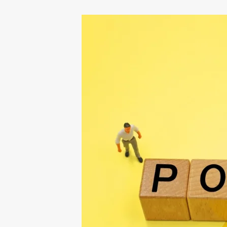
3-1
集客を強化するSEO対
3-2
ブランディングを高め
3-3
LP（ランディングペー
4
Web制作会社の選び方と比
4-1
強み・特徴・制作実績
4-2
費用相場・見積もりで
5
Webデザインで本当に成果
5-1
成功事例に見るデザイ
5-2
リニューアル後に差が
5-3
依頼前に準備すべき参
6
企業ホームページ制作なら