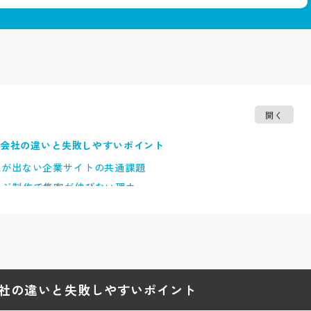
開く
イン会社の違いと失敗しやすいポイント
果が出ない企業サイトの共通課題
ージ制作で集客が伸びない理由
ンの特徴とは何か
だけで終わらないデザイン性の本質
ティがコンバージョンに与える影響
マルデザイン・高級感の違い
会社の違いと失敗しやすいポイント
Webデザインの考え方