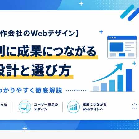
お知らせ
代表挨拶
企業文化
制作実績
アクセス
採用サイト
サービス
企業サイト
採用系サービス
企業・営業系サービス
サービス・ブランド・集客サイト
社員紹介
採用サイト制作
企業サイト制作
採用動画
採用動画制作
YouTube動画制作
企業動画
お役立ち情報
etc.
採用パンフレット制作
企業動画制作
よくある質問
採用ツール制作
サービスサイト制作
採用支援(コンサルティング・求人媒体)
商品サービス紹介動画制作
採用情報
企業パンフレット制作
プライバシーポリシー
営業パンフレット制作