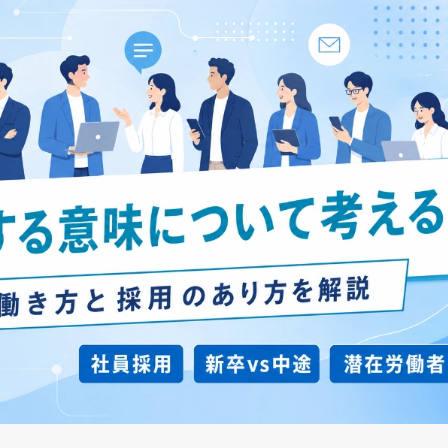
お知らせ
代表挨拶
企業文化
制作実績
アクセス
採用サイト
サービス
企業サイト
採用系サービス
企業・営業系サービス
サービス・ブランド・集客サイト
社員紹介
採用サイト制作
企業サイト制作
採用動画
採用動画制作
YouTube動画制作
企業動画
お役立ち情報
etc.
採用パンフレット制作
企業動画制作
よくある質問
採用ツール制作
サービスサイト制作
採用支援(コンサルティング・求人媒体)
商品サービス紹介動画制作
採用情報
企業パンフレット制作
プライバシーポリシー
営業パンフレット制作