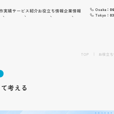
Osaka
：06
作実績
サービス紹介
お役立ち情報
企業情報
Tokyo
：03
06-6568-
Osaka：
9794
03-6868-
Tokyo：
3851
（平日10:00~19:00）
TOP
お役立ち
採用情報
お問い合わせ
いて考える
トップ
企業情報
会社概要