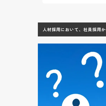
2-2
潜在労働者を活用する
3
社員の採用は、新卒採用か
4
社員採用後の離職の問題や
人材採用において、社員採用か