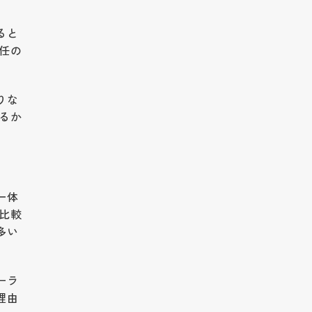
ると
任の
りな
るか
一体
比較
多い
ーラ
理由