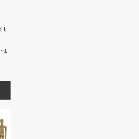
でし
いま