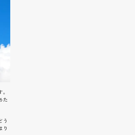
す。
めた
どう
はり