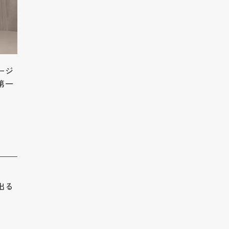
ージ
第一
出る