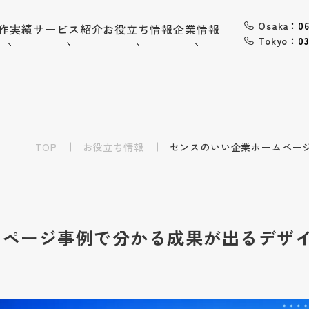
Osaka
：06
作実績
サービス紹介
お役立ち情報
企業情報
Tokyo
：03
06-6568-
Osaka：
9794
03-6868-
Tokyo：
3851
TOP
お役立ち情報
（平日10:00~19:00）
センスのいい企業ホームペー
採用情報
お問い合わせ
ムページ事例で分かる成果が出るデザ
トップ
企業情報
会社概要