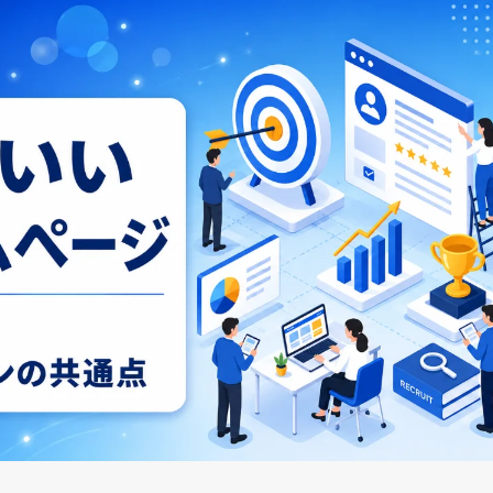
お知らせ
代表挨拶
企業文化
制作実績
アクセス
採用サイト
サービス
企業サイト
採用系サービス
企業・営業系サービス
サービス・ブランド・集客サイト
社員紹介
採用サイト制作
企業サイト制作
採用動画
採用動画制作
YouTube動画制作
企業動画
お役立ち情報
etc.
採用パンフレット制作
企業動画制作
よくある質問
採用ツール制作
サービスサイト制作
採用支援(コンサルティング・求人媒体)
商品サービス紹介動画制作
採用情報
企業パンフレット制作
プライバシーポリシー
営業パンフレット制作