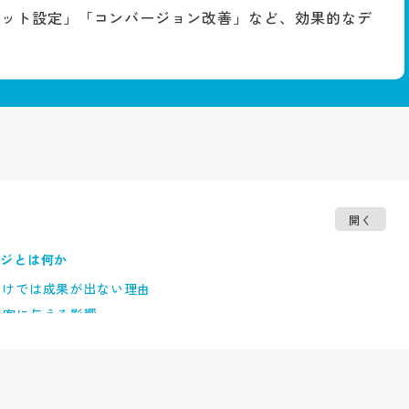
ゲット設定」「コンバージョン改善」など、効果的なデ
開く
ージとは何か
だけでは成果が出ない理由
集客に与える影響
ージの共通点
色・フォントの基本設計
適化