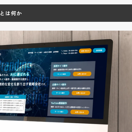
したデザイン
とは何か
ドと成功事例の特徴
認性の向上
の活用
バランス
めの改善ポイント
すべき設計
ン改善のコツ
は本当に成果につながる？
イント
の関係
の判断基準
株式会社プラットインへ