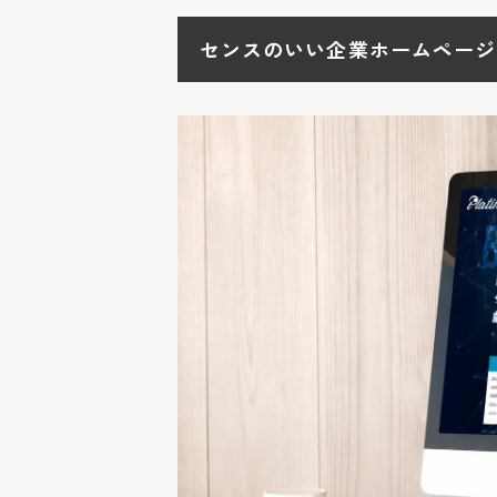
2-3
ブランディングと一貫
センスのいい企業ホームページ
3
最新のWebデザイントレン
3-1
ミニマルデザインと視
3-2
アニメーションや動画
3-3
トレンドとSEO対策の
4
自社サイトに取り入れるた
4-1
リニューアル時に見直
4-2
集客につながるデザイ
5
センスのいいホームページ
5-1
成功事例に共通するポ
5-2
デザインと集客・SEO
5-3
自社に最適なデザイン
6
企業ホームページ制作なら