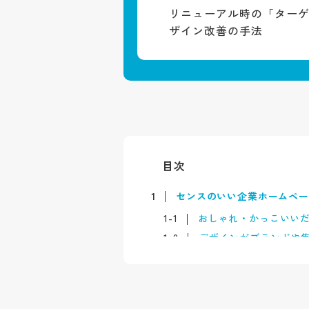
リニューアル時の「ター
ザイン改善の手法
目次
1
センスのいい企業ホームペ
1-1
おしゃれ・かっこいい
1-2
デザインがブランドや
2
センスのいい企業ホームペ
2-1
レイアウト・余白・配
2-2
UI/UXと導線設計の最