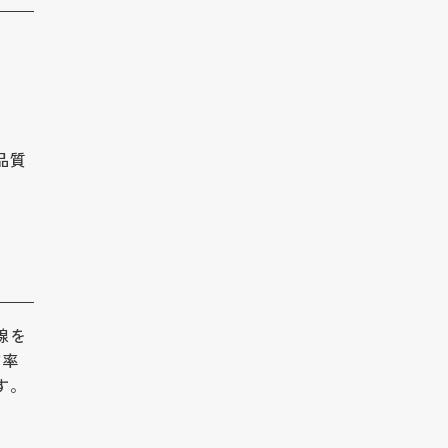
品質
線を
確率
す。