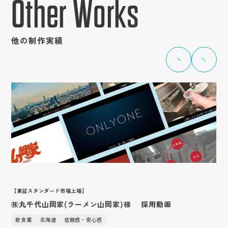
Other Works
他の制作実績
【東証スタンダード市場上場】
㈱丸千代山岡家(ラーメン山岡家)様 採用動画
飲食業
北海道
信頼感・安心感