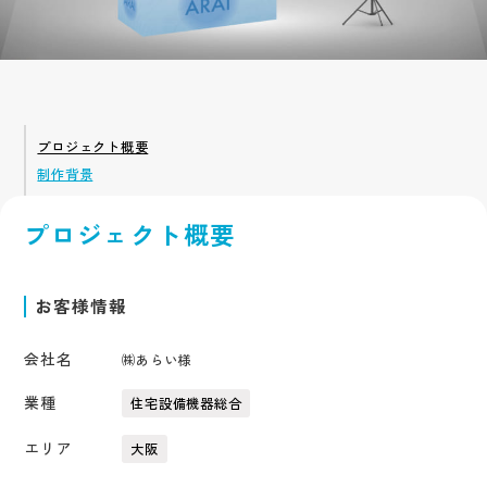
アクセス
採用サイト
サービス
企業サイト
採用系サービス
企業・営業系サービス
サービス・ブランド・集客サイト
社員紹介
採用サイト制作
企業サイト制作
採用動画
採用動画制作
YouTube動画制作
企業動画
お役立ち情報
etc.
プロジェクト概要
採用パンフレット制作
企業動画制作
制作背景
採用ツール制作
サービスサイト制作
よくある質問
採用支援(コンサルティング・求人媒体)
商品サービス紹介動画制作
採用情報
プロジェクト概要
企業パンフレット制作
プライバシーポリシー
営業パンフレット制作
お客様情報
会社名
㈱あらい様
業種
住宅設備機器総合
エリア
大阪