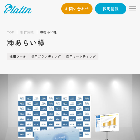
お問い合わせ
採用情報
06-6568-
Osaka：
9794
TOP
制作実績
㈱あらい様
㈱あらい様
03-6868-3851
Tokyo：
（平日10:00~19:00）
採用ツール
採用ブランディング
採用マーケティング
採用情報
お問い合わせ
トップ
企業情報
会社概要
お知らせ
代表挨拶
企業文化
制作実績