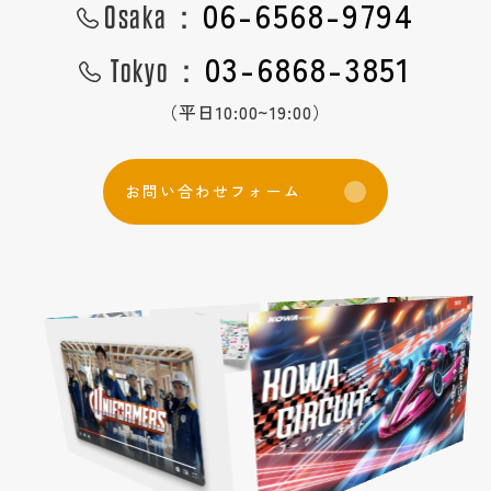
06-6568-9794
Osaka：
03-6868-3851
Tokyo：
（平日10:00~19:00）
お
問
い
合
わ
せ
フ
ォ
ー
ム