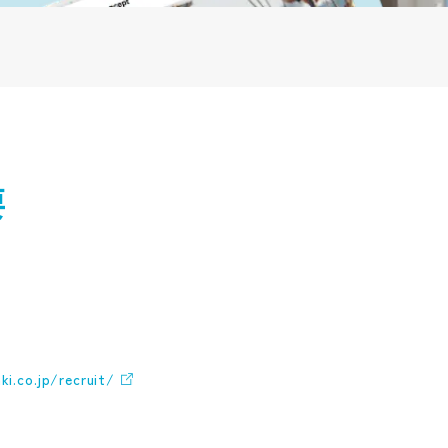
要
i.co.jp/recruit/