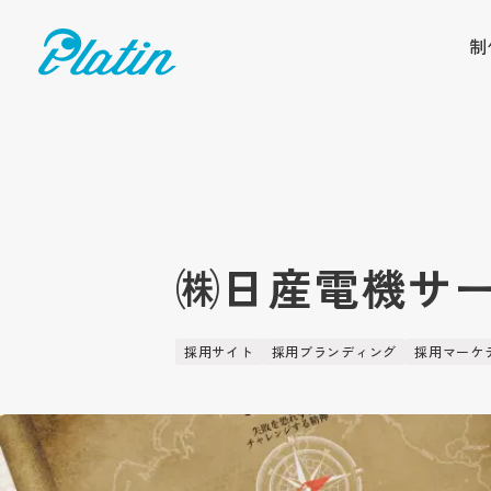
制
㈱日産電機サ
採用サイト
採用ブランディング
採用マーケ