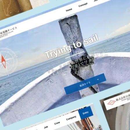
お知らせ
代表挨拶
企業文化
制作実績
アクセス
採用サイト
サービス
企業サイト
採用系サービス
企業・営業系サービス
サービス・ブランド・集客サイト
社員紹介
採用サイト制作
企業サイト制作
採用動画
採用動画制作
YouTube動画制作
企業動画
お役立ち情報
etc.
採用パンフレット制作
企業動画制作
よくある質問
採用ツール制作
サービスサイト制作
採用支援(コンサルティング・求人媒体)
商品サービス紹介動画制作
採用情報
企業パンフレット制作
プライバシーポリシー
営業パンフレット制作