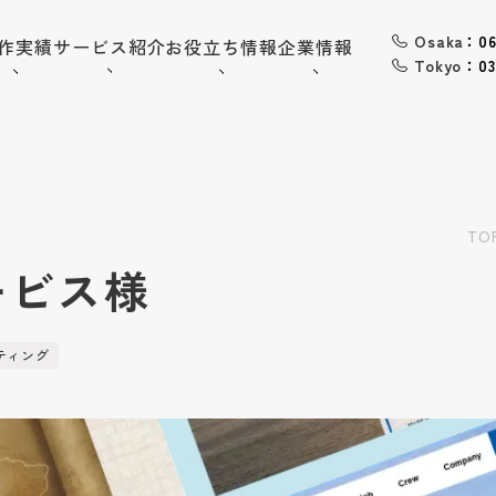
Osaka
：06
作実績
サービス紹介
お役立ち情報
企業情報
Tokyo
：03
06-6568-
Osaka：
9794
03-6868-
Tokyo：
3851
（平日10:00~19:00）
TO
ービス様
採用情報
お問い合わせ
ティング
トップ
企業情報
会社概要