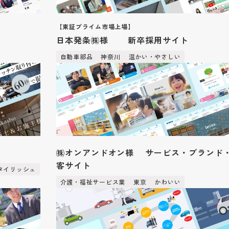
【東証プライム市場上場】
日本発条㈱様 新卒採用サイト
自動車部品
神奈川
温かい・やさしい
㈱オンアンドオン様 サービス・ブランド
客サイト
タイリッシュ
介護・福祉サービス業
東京
かわいい