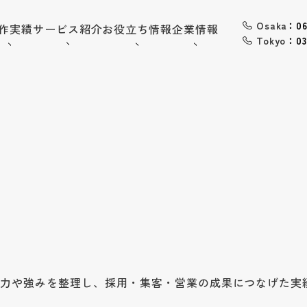
Osaka
：06
作実績
サービス紹介
お役立ち情報
企業情報
Tokyo
：03
06-6568-
Osaka：
9794
03-6868-
Tokyo：
3851
（平日10:00~19:00）
採用情報
お問い合わせ
トップ
企業情報
魅力や強みを整理し、採用・集客・営業の成果につなげた実
会社概要