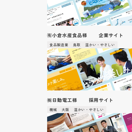
㈲小倉水産食品様 企業サイト
食品製造業
鳥取
温かい・やさしい
㈱日動電工様 採用サイト
機械
大阪
温かい・やさしい