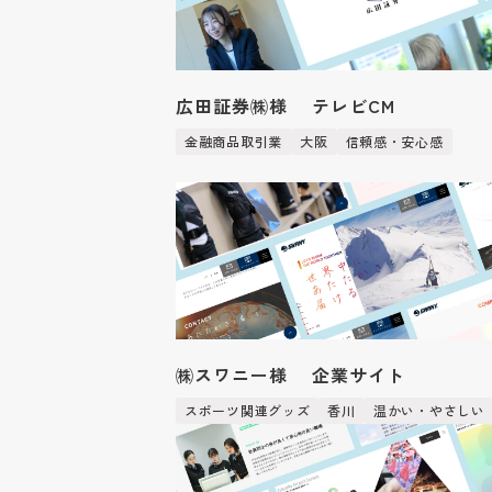
広田証券㈱様 テレビCM
金融商品取引業
大阪
信頼感・安心感
㈱スワニー様 企業サイト
スポーツ関連グッズ
香川
温かい・やさしい