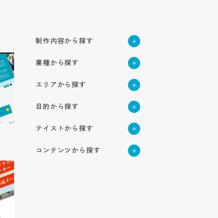
制作内容から探す
採用サイト
業種から探す
新卒採用サイト
企業サイト
建築・不動産
中途採用サイト
企業オウンドメディア
エリアから探す
サービス・ブランド・集
ハウスメーカー・ビルダー・
高校生採用サイト
メーカー・製造業
客サイト
工務店
北海道・東北地方
機械
サービスサイト
インターンシップサイト
目的から探す
商社・卸売業
採用動画
北海道
建設・建築・メンテナンス
関東地方
電気機器・精密機械
ブランドサイト
ブランディング強化
アパレル・服飾雑貨
インタビュー動画
不動産業
小売・サービス業
企業動画
東京
テイストから探す
自動車部品
集客用サイト
北信越地方
応募者の母集団形成
作業服・事務服
専門店
周年動画
測量・設計・土木コンサルタ
神奈川
商品サービス紹介動画
物流・倉庫業/陸運業
かっこいい
長野
自動包装機械
認知度向上
ント
医療用機械器具
東海地方
飲食業
テレビCM
コンテンツから探す
航空事業
埼玉
YouTube動画
シンプル
新潟
環境・プラント
福祉・医療
愛知
求職者の応募獲得
医薬品
食品小売業
社歌動画
近畿地方
コンセプト
物流業
栃木
採用パンフレット
インパクト
介護・福祉サービス業
石川
建材メーカー
岐阜
問い合わせ増加
住宅設備機器総合
IT・情報通信業
大阪
ホテル事業
サービス紹介
運送業
茨城
中国地方
ナチュラル
採用ツール
障がい者福祉サービス業
食品製造業
IT・ソフトウェア
静岡
集客
管工機材・配管材料
兵庫
清掃業
士業
コラム
広島
群馬
合説ツール
ポップ
医療サービス
四国地方
企業パンフレット
種苗業
サーバー
三重
売上げ増加
船舶業
税理士
京都
オートモビリティ事業
キャリア
岡山
金融・保険業
香川
スタイリッシュ
企業ツール
オーラルケア用品
ゲーム
九州・沖縄地方
奈良
スポーツ関連グッズ
Q&A
保険業
鳥取
愛媛