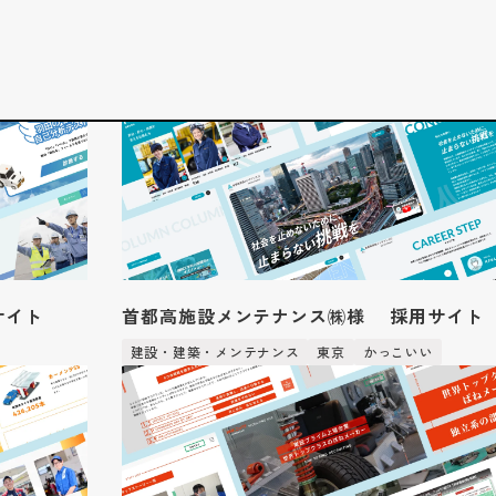
お知らせ
代表挨拶
企業文化
制作実績
アクセス
採用サイト
サービス
企業サイト
採用系サービス
企業・営業系サービス
サービス・ブランド・集客サイト
社員紹介
採用サイト制作
企業サイト制作
採用動画
採用動画制作
YouTube動画制作
企業動画
お役立ち情報
etc.
採用パンフレット制作
企業動画制作
よくある質問
採用ツール制作
サービスサイト制作
採用支援(コンサルティング・求人媒体)
商品サービス紹介動画制作
採用情報
サイト
首都高施設メンテナンス㈱様 採用サイト
企業パンフレット制作
プライバシーポリシー
営業パンフレット制作
建設・建築・メンテナンス
東京
かっこいい