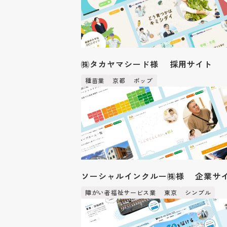
㈱タカヤマシード様 採用サイト
種苗業
京都
ポップ
ソーシャルインクルー㈱様 企業サ
障がい者福祉サービス業
東京
シンプル