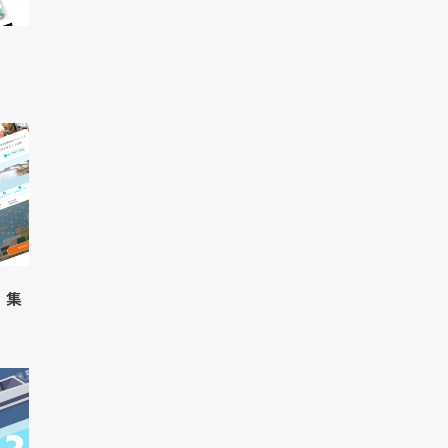
温かい・やさしい
広告・人材サービス業
営業パンフレット
化学
福岡
Webブランディングマーケテ
滋賀
フィットネススパ提案
IR情報
金融商品取引業
山口
広告
ィング
かわいい
金属・鉄鋼
営業ツール
和歌山
廃棄物処理・リサイクル業
商品紹介
デジタルサイネージ
おしゃれ
イベントツール
印刷・包装資材
LPサイト
風力発電
仕事紹介
ディスプレイ・内装
映像あり
繊維
広告運用
事業内容
人材
カラフル
繊維加工業
ブランディング
お客様の声
イラスト
医療機器
営業ブランディング
お知らせ
マーケティング
アニメーション
企業ブランディング
営業マーケティング
会社紹介
面白い（ユニーク）
採用ブランディング
企業マーケティング
社員インタビュー
信頼感・安心感
採用マーケティング
ブログ
先進的・近未来
会社情報
高級感
クロストーク
・集
和風・和モダン・レトロ
働く環境
１日のスケジュール
福利厚生
高校生・保護者向けペー
ジ
インターンシップの議題