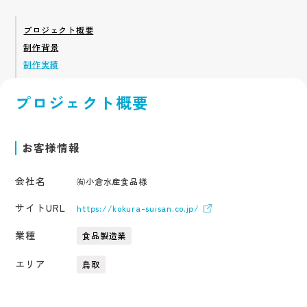
アクセス
採用サイト
サービス
企業サイト
プロジェクト概要
採用系サービス
企業・営業系サービス
サービス・ブランド・集客サイト
制作背景
社員紹介
採用サイト制作
企業サイト制作
採用動画
制作実績
採用動画制作
YouTube動画制作
企業動画
お役立ち情報
etc.
採用パンフレット制作
企業動画制作
プロジェクト概要
採用ツール制作
サービスサイト制作
よくある質問
採用支援(コンサルティング・求人媒体)
商品サービス紹介動画制作
採用情報
企業パンフレット制作
お客様情報
プライバシーポリシー
営業パンフレット制作
会社名
㈲小倉水産食品様
サイトURL
https://kokura-suisan.co.jp/
業種
食品製造業
エリア
鳥取