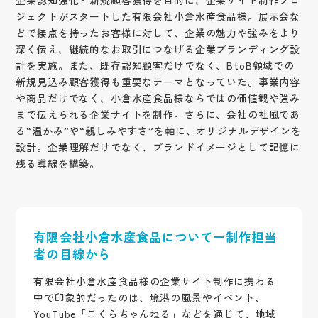
企業認知強化・新規顧客獲得を目的に、企業サイト制作プロ
ジェクトがスタートした有限会社小倉水産食品様。展示会な
どで接点を持ったお客様に対して、企業の魅力や強みをより
深く伝え、継続的なお取引につなげる企業ブランディング設
計を実施。また、既存認知顧客だけでなく、BtoB領域での
新規見込み顧客獲得も重要なテーマとなっていた。事業内容
や商品だけでなく、小倉水産食品様ならではの価値観や強み
まで伝えられる企業サイトを制作。さらに、会社の社風であ
る“温かみ”や“親しみやすさ”を軸に、オリジナルデザインを
設計。企業理解だけでなく、ブランドイメージとして記憶に
残る導線を構築。
有限会社小倉水産食品についてー制作担当
者の目線から
有限会社小倉水産食品様の企業サイト制作に携わる
中で印象的だったのは、境港の風景やイベント、
YouTube「こくらちゃんねる」などを通じて、地域