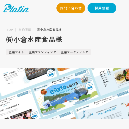
お問い合わせ
採用情報
06-6568-
Osaka：
9794
TOP
制作実績
㈲小倉水産食品様
㈲小倉水産食品様
03-6868-3851
Tokyo：
（平日10:00~19:00）
企業サイト
企業ブランディング
企業マーケティング
採用情報
お問い合わせ
トップ
企業情報
会社概要
お知らせ
代表挨拶
企業文化
制作実績