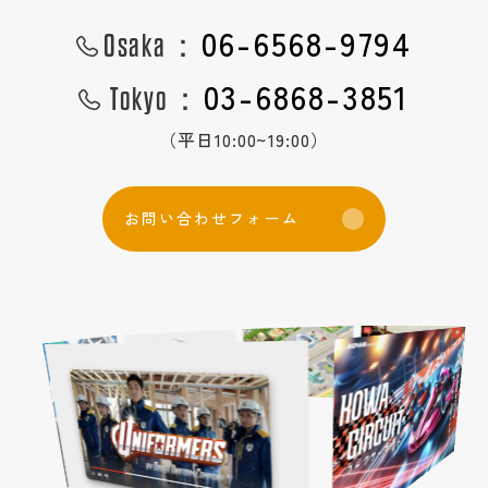
06-6568-9794
Osaka：
03-6868-3851
Tokyo：
（平日10:00~19:00）
お
問
い
合
わ
せ
フ
ォ
ー
ム