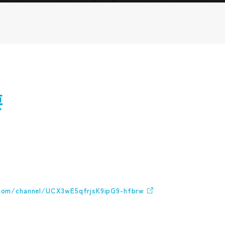
要
com/channel/UCX3wE5qfrjsK9ipG9-hfbrw