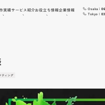
Osaka
：06
作実績
サービス紹介
お役立ち情報
企業情報
Tokyo
：03
06-6568-
Osaka：
9794
03-6868-
Tokyo：
3851
（平日10:00~19:00）
様
採用情報
お問い合わせ
ケティング
トップ
企業情報
会社概要