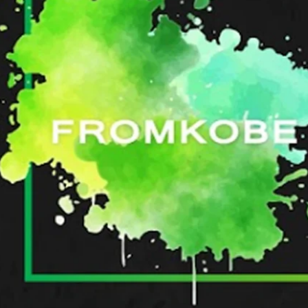
お知らせ
代表挨拶
企業文化
制作実績
アクセス
採用サイト
サービス
企業サイト
採用系サービス
企業・営業系サービス
サービス・ブランド・集客サイト
社員紹介
採用サイト制作
企業サイト制作
採用動画
採用動画制作
YouTube動画制作
企業動画
お役立ち情報
etc.
採用パンフレット制作
企業動画制作
よくある質問
採用ツール制作
サービスサイト制作
採用支援(コンサルティング・求人媒体)
商品サービス紹介動画制作
採用情報
企業パンフレット制作
プライバシーポリシー
営業パンフレット制作