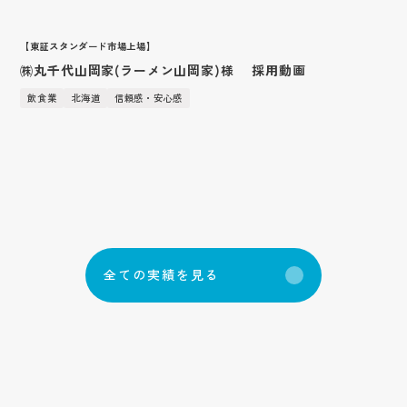
【東証スタンダード市場上場】
㈱丸千代山岡家(ラーメン山岡家)様 採用動画
飲食業
北海道
信頼感・安心感
全
て
の
実
績
を
見
る