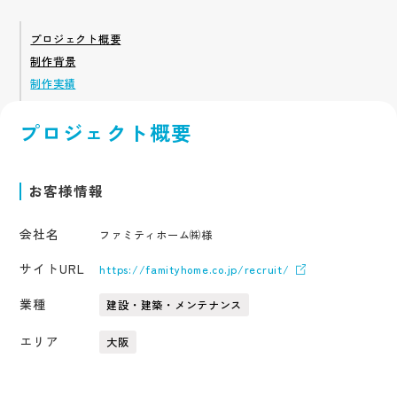
アクセス
採用サイト
サービス
企業サイト
プロジェクト概要
採用系サービス
企業・営業系サービス
サービス・ブランド・集客サイト
制作背景
社員紹介
採用サイト制作
企業サイト制作
採用動画
制作実績
採用動画制作
YouTube動画制作
企業動画
お役立ち情報
etc.
採用パンフレット制作
企業動画制作
プロジェクト概要
採用ツール制作
サービスサイト制作
よくある質問
採用支援(コンサルティング・求人媒体)
商品サービス紹介動画制作
採用情報
企業パンフレット制作
お客様情報
プライバシーポリシー
営業パンフレット制作
会社名
ファミティホーム㈱様
サイトURL
https://famityhome.co.jp/recruit/
業種
建設・建築・メンテナンス
エリア
大阪