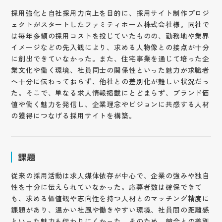
採用強化と自社採用力向上を目的に、採用サイト制作プロジ
ェクトがスタートしたファミティホーム株式会社様。同社で
は毎年多額の採用コストを投じていたものの、勤務地や業界
イメージなどの先入観により、求める人物像との接点が十分
に創出できていなかった。また、住宅事業を通じて培った企
業文化や働く環境、社員同士の関係性といった魅力が求職者
へ十分に伝わっておらず、他社との差別化が難しい状況だっ
た。そこで、単なる求人情報掲載にとどまらず、ブランド価
値や働く魅力を発信し、企業理念やビジョンに共感する人材
の獲得につなげる採用サイトを構築。
課題
従来の採用活動は求人媒体依存が中心で、企業の強みや独自
性を十分に伝えられていなかった。応募者数は確保できて
も、求める価値観や志向性を持つ人材とのマッチング精度に
課題があり、温かい社風や働きやすい環境、社員間の距離感
といった魅力も伝わりにくかった。そのため、競合との差別