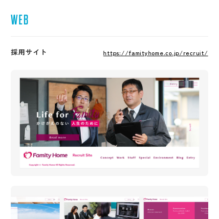
WEB
採用サイト
https://famityhome.co.jp/recruit/