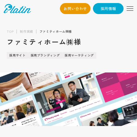
お問い合わせ
採用情報
06-6568-
Osaka：
9794
TOP
制作実績
ファミティホーム㈱様
ファミティホーム㈱様
03-6868-3851
Tokyo：
（平日10:00~19:00）
採用サイト
採用ブランディング
採用マーケティング
採用情報
お問い合わせ
トップ
企業情報
会社概要
お知らせ
代表挨拶
企業文化
制作実績