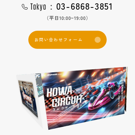
03-6868-3851
Tokyo：
1日密着
コーディネート一覧
（平日10:00~19:00）
QRコード
グループについて
社員紹介
お
問
い
合
わ
せ
フ
ォ
ー
ム