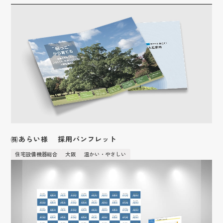
保険業
鳥取
アクセス
愛媛
温かい・やさしい
広告・人材サービス業
化学
福岡
Webブランディングマーケティング
採用サイト
滋賀
フィットネススパ提案
IR情報
金融商品取引業
山口
営業ツール
広告
かわいい
サービス
金属・鉄鋼
企業サイト
和歌山
イベントツール
廃棄物処理・リサイクル業
商品紹介
採用系サービス
企業・営業系サービス
LPサイト
デジタルサイネージ
おしゃれ
サービス・ブランド・集客サイト
印刷・包装資材
風力発電
社員紹介
仕事紹介
採用サイト制作
企業サイト制作
広告運用
ディスプレイ・内装
映像あり
採用動画
繊維
事業内容
採用動画制作
YouTube動画制作
人材
企業動画
ブランディング
カラフル
繊維加工業
お役立ち情報
etc.
お客様の声
採用パンフレット制作
企業動画制作
営業ブランディング
イラスト
医療機器
マーケティング
採用ツール制作
サービスサイト制作
お知らせ
よくある質問
企業ブランディング
アニメーション
営業マーケティング
採用支援(コンサルティング・求人媒体)
商品サービス紹介動画制作
会社紹介
採用ブランディング
面白い（ユニーク）
企業マーケティング
採用情報
企業パンフレット制作
社員インタビュー
信頼感・安心感
採用マーケティング
プライバシーポリシー
営業パンフレット制作
ブログ
先進的・近未来
会社情報
㈱あらい様 採用パンフレット
高級感
クロストーク
和風・和モダン・レトロ
住宅設備機器総合
大阪
温かい・やさしい
働く環境
１日のスケジュール
福利厚生
高校生・保護者向けページ
インターンシップの議題