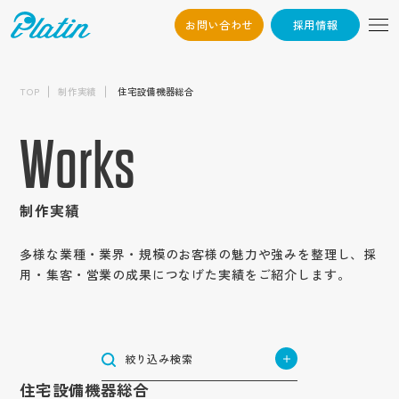
お問い合わせ
採用情報
06-6568-
Osaka：
制作内容から探す
9794
TOP
制作実績
住宅設備機器総合
採用サイト
03-6868-3851
Tokyo：
業種から探す
新卒採用サイト
企業サイト
Works
（平日10:00~19:00）
建築・不動産
中途採用サイト
企業オウンドメディア
エリアから探す
サービス・ブランド・集客サイト
ハウスメーカー・ビルダー・工務店
高校生採用サイト
メーカー・製造業
採用情報
サービスサイト
北海道・東北地方
建設・建築・メンテナンス
採用動画
機械
インターンシップサイト
目的から探す
商社・卸売業
北海道
ブランドサイト
制作実績
インタビュー動画
不動産業
関東地方
電気機器・精密機械
企業動画
ブランディング強化
お問い合わせ
アパレル・服飾雑貨
集客用サイト
小売・サービス業
東京
測量・設計・土木コンサルタント
テイストから探す
周年動画
自動車部品
北信越地方
応募者の母集団形成
作業服・事務服
商品サービス紹介動画
多様な業種・業界・規模のお客様の魅力や強みを整理し、採
専門店
神奈川
物流・倉庫業/陸運業
かっこいい
長野
テレビCM
自動包装機械
認知度向上
医療用機械器具
用・集客・営業の成果につなげた実績をご紹介します。
YouTube動画
東海地方
飲食業
トップ
コンテンツから探す
航空事業
埼玉
シンプル
新潟
社歌動画
環境・プラント
福祉・医療
愛知
求職者の応募獲得
医薬品
採用パンフレット
食品小売業
近畿地方
コンセプト
物流業
栃木
インパクト
介護・福祉サービス業
石川
建材メーカー
企業情報
岐阜
問い合わせ増加
住宅設備機器総合
IT・情報通信業
大阪
採用ツール
ホテル事業
サービス紹介
運送業
茨城
中国地方
ナチュラル
障がい者福祉サービス業
会社概要
食品製造業
IT・ソフトウェア
静岡
集客
合説ツール
管工機材・配管材料
兵庫
清掃業
企業パンフレット
士業
コラム
広島
群馬
お知らせ
絞り込み検索
ポップ
代表挨拶
医療サービス
四国地方
種苗業
サーバー
三重
売上げ増加
船舶業
税理士
京都
オートモビリティ事業
企業ツール
キャリア
岡山
金融・保険業
香川
企業文化
スタイリッシュ
住宅設備機器総合
オーラルケア用品
ゲーム
九州・沖縄地方
制作実績
奈良
スポーツ関連グッズ
営業パンフレット
Q&A