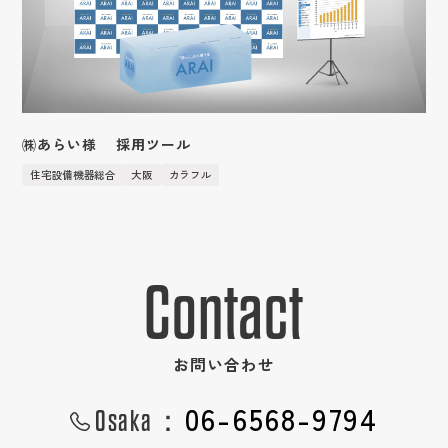
中途採用
数字で見る
国際事業
新卒特設ページ
実績紹介
㈱あらい様 採用ツール
社員の声
英語サイト
住宅設備機器総合
大阪
カラフル
インターンシップの流れ
強み
キャンペーン応募ページ
CM・社内報ギャラリー
Contact
作業の流れ
フォトギャラリー
お問い合わせ
ショップ紹介
３D
06-6568-9794
Osaka：
女性活躍推進
研修制度