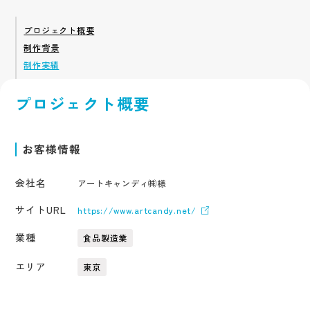
アクセス
採用サイト
サービス
企業サイト
プロジェクト概要
採用系サービス
企業・営業系サービス
サービス・ブランド・集客サイト
制作背景
社員紹介
採用サイト制作
企業サイト制作
採用動画
制作実績
採用動画制作
YouTube動画制作
企業動画
お役立ち情報
etc.
採用パンフレット制作
企業動画制作
プロジェクト概要
採用ツール制作
サービスサイト制作
よくある質問
採用支援(コンサルティング・求人媒体)
商品サービス紹介動画制作
採用情報
企業パンフレット制作
お客様情報
プライバシーポリシー
営業パンフレット制作
会社名
アートキャンディ㈱様
サイトURL
https://www.artcandy.net/
業種
食品製造業
エリア
東京