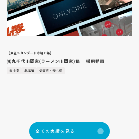
【東証スタンダード市場上場】
㈱丸千代山岡家(ラーメン山岡家)様 採用動画
飲食業
北海道
信頼感・安心感
全
て
の
実
績
を
見
る