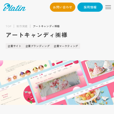
お問い合わせ
採用情報
06-6568-
Osaka：
9794
TOP
制作実績
アートキャンディ㈱様
アートキャンディ㈱様
03-6868-3851
Tokyo：
（平日10:00~19:00）
企業サイト
企業ブランディング
企業マーケティング
採用情報
お問い合わせ
トップ
企業情報
会社概要
お知らせ
代表挨拶
企業文化
制作実績