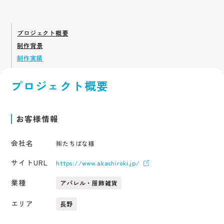
アクセス
採用サイト
サービス
企業サイト
採用系サービス
企業・営業系サービス
プロジェクト概要
サービス・ブランド・集客サイト
社員紹介
採用サイト制作
企業サイト制作
制作背景
採用動画
採用動画制作
YouTube動画制作
制作実績
企業動画
お役立ち情報
etc.
採用パンフレット制作
企業動画制作
採用ツール制作
サービスサイト制作
プロジェクト概要
よくある質問
採用支援(コンサルティング・求人媒体)
商品サービス紹介動画制作
採用情報
企業パンフレット制作
プライバシーポリシー
お客様情報
営業パンフレット制作
会社名
㈱たちばな様
サイトURL
https://www.akashiroki.jp/
業種
アパレル・服飾雑貨
エリア
長野