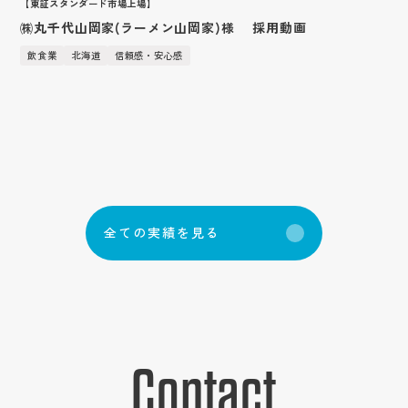
【東証スタンダード市場上場】
㈱丸千代山岡家(ラーメン山岡家)様 採用動画
飲食業
北海道
信頼感・安心感
全
て
の
実
績
を
見
る
Contact