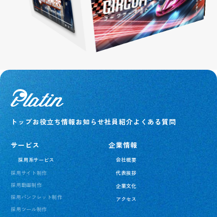
トップ
お役立ち情報
お知らせ
社員紹介
よくある質問
サービス
企業情報
採用系サービス
会社概要
採用サイト制作
代表挨拶
採用動画制作
企業文化
採用パンフレット制作
アクセス
採用ツール制作