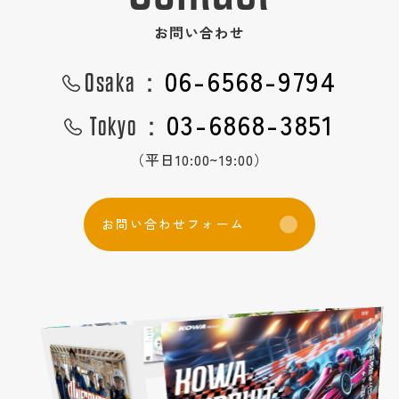
お問い合わせ
06-6568-9794
Osaka：
03-6868-3851
Tokyo：
（平日10:00~19:00）
お
問
い
合
わ
せ
フ
ォ
ー
ム