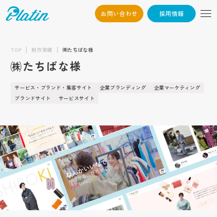
お問い合わせ
採用情報
06-6568-
Osaka：
9794
TOP
制作実績
㈱たちばな様
㈱たちばな様
03-6868-3851
Tokyo：
（平日10:00~19:00）
サービス・ブランド・集客サイト
企業ブランディング
企業マーケティング
採用情報
ブランドサイト
サービスサイト
お問い合わせ
トップ
企業情報
会社概要
お知らせ
代表挨拶
企業文化
制作実績