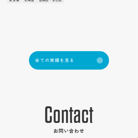
全
て
の
実
績
を
見
る
Contact
お問い合わせ