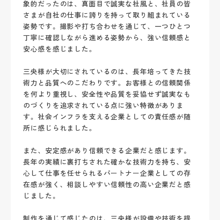
象的だったのは、真面目で誠実な社風と、社員の皆
さまが自社の仕事に誇りを持って取り組まれている
姿勢です。撮影や打ち合わせを通じて、一つひとつ
丁寧に確認しながら進める姿勢から、強い信頼感と
安心感を感じました。
三央様が大切にされているのは、長年培ってきた技
術力と品質へのこだわりです。お客様との信頼関係
を何より重視し、安全性や品質を妥協せず誠実なも
のづくりを追求されている点に強い特徴がありま
す。社会インフラを支える企業としての責任感が随
所に感じられました。
また、安定感があり信頼できる企業だと感じます。
長年の実績に裏打ちされた確かな技術力を持ち、安
心して仕事を任せられるパートナー企業としての存
在感が強く、相談しやすい信頼性の高い企業だと感
じました。
制作を通じて感じたのは、三央様が設備や技術を提