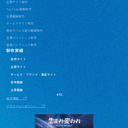
企業サイト制作
YouTube動画制作
企業動画制作
サービスサイト制作
商品サービス紹介動画制作
企業パンフレット制作
営業パンフレット制作
制作実績
採用サイト
企業サイト
サービス・ブランド・集客サイト
採用動画
企業動画
etc.
採用情報
プライバシーポリシー