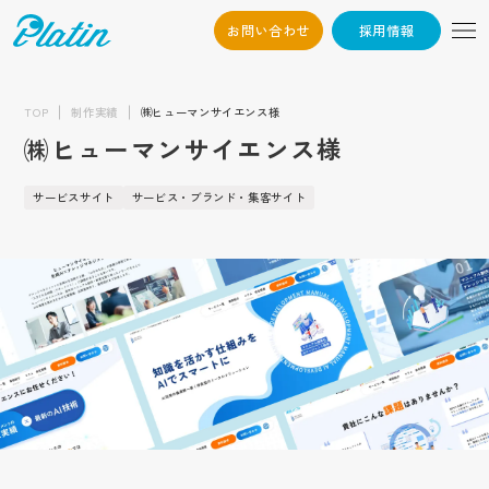
お問い合わせ
採用情報
06-6568-
Osaka：
9794
TOP
制作実績
㈱ヒューマンサイエンス様
㈱ヒューマンサイエンス様
03-6868-3851
Tokyo：
（平日10:00~19:00）
サービスサイト
サービス・ブランド・集客サイト
採用情報
お問い合わせ
トップ
企業情報
会社概要
お知らせ
代表挨拶
企業文化
制作実績