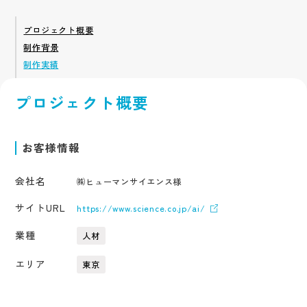
アクセス
採用サイト
サービス
企業サイト
プロジェクト概要
採用系サービス
企業・営業系サービス
サービス・ブランド・集客サイト
制作背景
社員紹介
採用サイト制作
企業サイト制作
採用動画
制作実績
採用動画制作
YouTube動画制作
企業動画
お役立ち情報
etc.
採用パンフレット制作
企業動画制作
プロジェクト概要
採用ツール制作
サービスサイト制作
よくある質問
採用支援(コンサルティング・求人媒体)
商品サービス紹介動画制作
採用情報
企業パンフレット制作
お客様情報
プライバシーポリシー
営業パンフレット制作
会社名
㈱ヒューマンサイエンス様
サイトURL
https://www.science.co.jp/ai/
業種
人材
エリア
東京