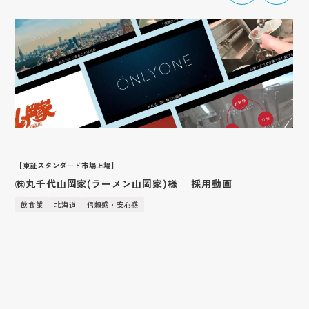
【東証スタンダード市場上場】
㈱丸千代山岡家(ラーメン山岡家)様 採用動画
飲食業
北海道
信頼感・安心感