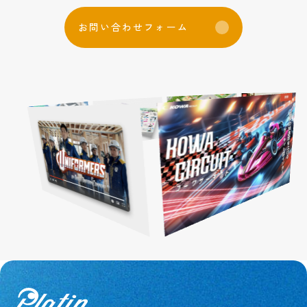
お
問
い
合
わ
せ
フ
ォ
ー
ム