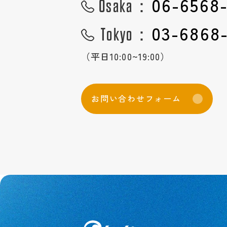
06-6568
Osaka：
03-6868
Tokyo：
（平日10:00~19:00）
お
問
い
合
わ
せ
フ
ォ
ー
ム