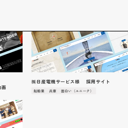
お知らせ
代表挨拶
企業文化
制作実績
アクセス
採用サイト
サービス
企業サイト
採用系サービス
企業・営業系サービス
サービス・ブランド・集客サイト
社員紹介
採用サイト制作
企業サイト制作
採用動画
採用動画制作
YouTube動画制作
企業動画
お役立ち情報
etc.
採用パンフレット制作
企業動画制作
よくある質問
採用ツール制作
サービスサイト制作
採用支援(コンサルティング・求人媒体)
商品サービス紹介動画制作
採用情報
㈱日産電機サービス様 採用サイト
企業パンフレット制作
動画
プライバシーポリシー
営業パンフレット制作
船舶業
兵庫
面白い（ユニーク）