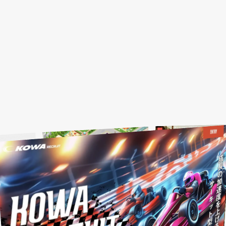
温かい・やさしい
広告・人材サービス業
営業パンフレット
化学
福岡
Webブランディングマーケテ
滋賀
フィットネススパ提案
IR情報
金融商品取引業
山口
広告
ィング
かわいい
金属・鉄鋼
営業ツール
和歌山
廃棄物処理・リサイクル業
商品紹介
デジタルサイネージ
おしゃれ
イベントツール
印刷・包装資材
LPサイト
風力発電
仕事紹介
ディスプレイ・内装
映像あり
繊維
広告運用
事業内容
人材
カラフル
繊維加工業
ブランディング
お客様の声
イラスト
医療機器
営業ブランディング
お知らせ
マーケティング
アニメーション
企業ブランディング
営業マーケティング
会社紹介
面白い（ユニーク）
採用ブランディング
企業マーケティング
社員インタビュー
信頼感・安心感
採用マーケティング
ブログ
先進的・近未来
会社情報
高級感
クロストーク
和風・和モダン・レトロ
働く環境
１日のスケジュール
福利厚生
高校生・保護者向けペー
ジ
インターンシップの議題