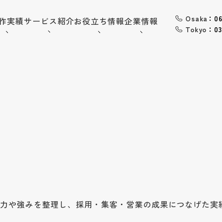
Osaka
：06
作実績
サービス紹介
お役立ち情報
企業情報
Tokyo
：03
06-6568-
Osaka：
9794
03-6868-
Tokyo：
3851
（平日10:00~19:00）
採用情報
お問い合わせ
トップ
企業情報
魅力や強みを整理し、採用・集客・営業の成果につなげた実
会社概要