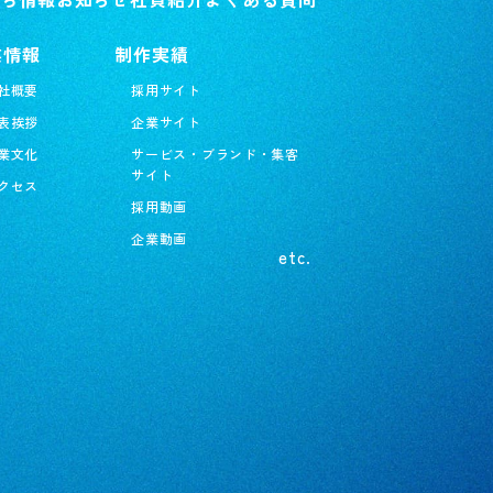
研修制度
1日密着
業情報
制作実績
コーディネート一覧
社概要
採用サイト
QRコード
表挨拶
企業サイト
グループについて
業文化
サービス・ブランド・集客
社員紹介
サイト
クセス
採用動画
企業動画
etc.