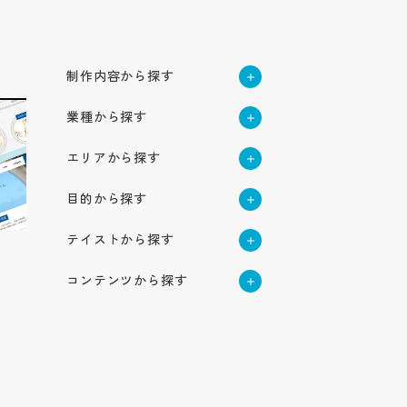
制作内容から探す
採用サイト
業種から探す
新卒採用サイト
企業サイト
建築・不動産
中途採用サイト
企業オウンドメディア
エリアから探す
サービス・ブランド・集
ハウスメーカー・ビルダー・
高校生採用サイト
メーカー・製造業
客サイト
工務店
北海道・東北地方
機械
サービスサイト
インターンシップサイト
目的から探す
商社・卸売業
採用動画
北海道
建設・建築・メンテナンス
関東地方
電気機器・精密機械
ブランドサイト
ブランディング強化
アパレル・服飾雑貨
インタビュー動画
不動産業
小売・サービス業
企業動画
東京
テイストから探す
自動車部品
集客用サイト
北信越地方
応募者の母集団形成
作業服・事務服
専門店
周年動画
測量・設計・土木コンサルタ
神奈川
商品サービス紹介動画
物流・倉庫業/陸運業
かっこいい
長野
自動包装機械
認知度向上
ント
医療用機械器具
東海地方
飲食業
テレビCM
コンテンツから探す
航空事業
埼玉
YouTube動画
シンプル
新潟
環境・プラント
福祉・医療
愛知
求職者の応募獲得
医薬品
食品小売業
社歌動画
近畿地方
コンセプト
物流業
栃木
採用パンフレット
インパクト
介護・福祉サービス業
石川
建材メーカー
岐阜
問い合わせ増加
住宅設備機器総合
IT・情報通信業
大阪
ホテル事業
サービス紹介
運送業
茨城
中国地方
ナチュラル
採用ツール
障がい者福祉サービス業
食品製造業
IT・ソフトウェア
静岡
集客
管工機材・配管材料
兵庫
清掃業
士業
コラム
広島
群馬
合説ツール
ポップ
医療サービス
四国地方
企業パンフレット
種苗業
サーバー
三重
売上げ増加
船舶業
税理士
京都
オートモビリティ事業
キャリア
岡山
金融・保険業
香川
スタイリッシュ
企業ツール
オーラルケア用品
ゲーム
九州・沖縄地方
奈良
スポーツ関連グッズ
Q&A
保険業
鳥取
愛媛