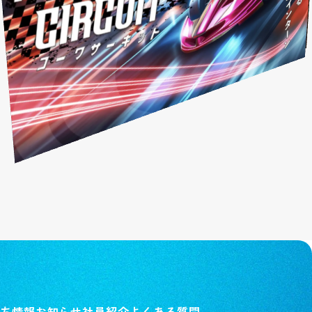
中途採用
数字で見る
国際事業
新卒特設ページ
実績紹介
社員の声
英語サイト
インターンシップの流れ
強み
キャンペーン応募ページ
CM・社内報ギャラリー
作業の流れ
フォトギャラリー
ショップ紹介
３D
女性活躍推進
ち情報
お知らせ
社員紹介
よくある質問