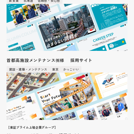
飲食業
北海道
信頼感・安心感
中途採用
数字で見る
国際事業
新卒特設ページ
実績紹介
社員の声
英語サイト
インターンシップの流れ
首都高施設メンテナンス㈱様 採用サイト
強み
建設・建築・メンテナンス
東京
かっこいい
キャンペーン応募ページ
CM・社内報ギャラリー
作業の流れ
フォトギャラリー
ショップ紹介
３D
女性活躍推進
【東証プライム上場企業グループ】
研修制度