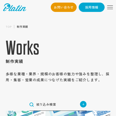
お問い合わせ
採用情報
06-6568-
Osaka：
制作内容から探す
9794
TOP
制作実績
採用サイト
03-6868-3851
Tokyo：
業種から探す
新卒採用サイト
企業サイト
Works
（平日10:00~19:00）
建築・不動産
中途採用サイト
企業オウンドメディア
エリアから探す
サービス・ブランド・集客サイト
ハウスメーカー・ビルダー・工務店
高校生採用サイト
メーカー・製造業
採用情報
サービスサイト
北海道・東北地方
建設・建築・メンテナンス
採用動画
機械
インターンシップサイト
目的から探す
商社・卸売業
北海道
ブランドサイト
制作実績
インタビュー動画
不動産業
関東地方
電気機器・精密機械
企業動画
ブランディング強化
お問い合わせ
アパレル・服飾雑貨
集客用サイト
小売・サービス業
東京
測量・設計・土木コンサルタント
テイストから探す
周年動画
自動車部品
北信越地方
応募者の母集団形成
作業服・事務服
商品サービス紹介動画
多様な業種・業界・規模のお客様の魅力や強みを整理し、採
専門店
神奈川
物流・倉庫業/陸運業
かっこいい
長野
テレビCM
自動包装機械
認知度向上
医療用機械器具
用・集客・営業の成果につなげた実績をご紹介します。
YouTube動画
東海地方
飲食業
トップ
コンテンツから探す
航空事業
埼玉
シンプル
新潟
社歌動画
環境・プラント
福祉・医療
愛知
求職者の応募獲得
医薬品
採用パンフレット
食品小売業
近畿地方
コンセプト
物流業
栃木
インパクト
介護・福祉サービス業
石川
建材メーカー
企業情報
岐阜
問い合わせ増加
住宅設備機器総合
IT・情報通信業
大阪
採用ツール
ホテル事業
サービス紹介
運送業
茨城
中国地方
ナチュラル
障がい者福祉サービス業
会社概要
食品製造業
IT・ソフトウェア
静岡
集客
合説ツール
管工機材・配管材料
兵庫
清掃業
企業パンフレット
士業
コラム
広島
群馬
お知らせ
絞り込み検索
ポップ
代表挨拶
医療サービス
四国地方
種苗業
サーバー
三重
売上げ増加
船舶業
税理士
京都
オートモビリティ事業
企業ツール
キャリア
岡山
金融・保険業
香川
企業文化
スタイリッシュ
オーラルケア用品
ゲーム
九州・沖縄地方
制作実績
奈良
スポーツ関連グッズ
営業パンフレット
Q&A