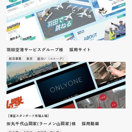
保険業
鳥取
アクセス
愛媛
温かい・やさしい
広告・人材サービス業
化学
福岡
Webブランディングマーケティング
採用サイト
滋賀
フィットネススパ提案
IR情報
金融商品取引業
山口
営業ツール
広告
かわいい
サービス
金属・鉄鋼
企業サイト
和歌山
イベントツール
廃棄物処理・リサイクル業
商品紹介
採用系サービス
企業・営業系サービス
LPサイト
デジタルサイネージ
おしゃれ
サービス・ブランド・集客サイト
印刷・包装資材
風力発電
社員紹介
仕事紹介
採用サイト制作
企業サイト制作
広告運用
ディスプレイ・内装
映像あり
採用動画
繊維
事業内容
採用動画制作
YouTube動画制作
人材
企業動画
ブランディング
カラフル
繊維加工業
お役立ち情報
etc.
お客様の声
採用パンフレット制作
企業動画制作
営業ブランディング
イラスト
医療機器
マーケティング
採用ツール制作
サービスサイト制作
お知らせ
よくある質問
企業ブランディング
羽田空港サービスグループ様 採用サイト
アニメーション
営業マーケティング
採用支援(コンサルティング・求人媒体)
商品サービス紹介動画制作
会社紹介
採用ブランディング
面白い（ユニーク）
企業マーケティング
航空事業
東京
面白い（ユニーク）
採用情報
企業パンフレット制作
社員インタビュー
信頼感・安心感
採用マーケティング
プライバシーポリシー
営業パンフレット制作
ブログ
先進的・近未来
会社情報
高級感
クロストーク
和風・和モダン・レトロ
働く環境
１日のスケジュール
福利厚生
【東証スタンダード市場上場】
高校生・保護者向けページ
㈱丸千代山岡家(ラーメン山岡家)様 採用動画
インターンシップの議題