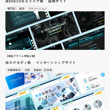
㈱ENEOSモビリニア様 採用サイト
1日密着
専門店
東京
アニメーション
コーディネート一覧
QRコード
グループについて
社員紹介
【東証プライム市場上場】
㈱エクセディ様 インターンシップサイト
自動車部品
大阪
先進的・近未来