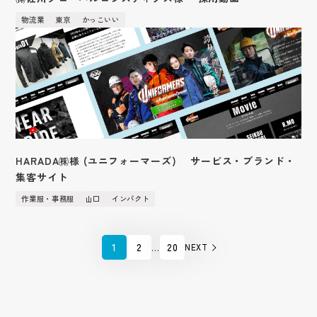
物流業
東京
かっこいい
HARADA㈱様 (ユニフォーマーズ) サービス・ブランド・
集客サイト
作業服・事務服
山口
インパクト
1
2
…
20
NEXT