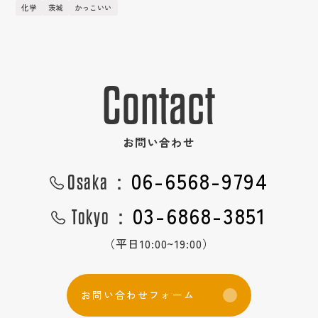
中途採用
化学
茨城
かっこいい
数字で見る
国際事業
新卒特設ページ
Contact
実績紹介
社員の声
英語サイト
お問い合わせ
インターンシップの流れ
強み
06-6568-9794
Osaka：
キャンペーン応募ページ
CM・社内報ギャラリー
03-6868-3851
Tokyo：
作業の流れ
フォトギャラリー
（平日10:00~19:00）
ショップ紹介
３D
お
問
い
合
わ
せ
フ
ォ
ー
ム
女性活躍推進
研修制度