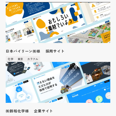
保険業
鳥取
アクセス
愛媛
温かい・やさしい
広告・人材サービス業
化学
福岡
Webブランディングマーケティング
採用サイト
滋賀
フィットネススパ提案
IR情報
金融商品取引業
山口
営業ツール
広告
かわいい
サービス
金属・鉄鋼
企業サイト
和歌山
イベントツール
廃棄物処理・リサイクル業
商品紹介
採用系サービス
企業・営業系サービス
LPサイト
デジタルサイネージ
おしゃれ
サービス・ブランド・集客サイト
印刷・包装資材
風力発電
社員紹介
仕事紹介
採用サイト制作
企業サイト制作
広告運用
ディスプレイ・内装
映像あり
採用動画
繊維
事業内容
採用動画制作
YouTube動画制作
人材
企業動画
ブランディング
カラフル
繊維加工業
お役立ち情報
etc.
お客様の声
採用パンフレット制作
企業動画制作
営業ブランディング
イラスト
医療機器
マーケティング
採用ツール制作
サービスサイト制作
お知らせ
よくある質問
企業ブランディング
アニメーション
営業マーケティング
採用支援(コンサルティング・求人媒体)
商品サービス紹介動画制作
会社紹介
採用ブランディング
日本バイリーン㈱様 採用サイト
面白い（ユニーク）
企業マーケティング
採用情報
企業パンフレット制作
社員インタビュー
信頼感・安心感
採用マーケティング
化学
東京
カラフル
プライバシーポリシー
営業パンフレット制作
ブログ
先進的・近未来
会社情報
高級感
クロストーク
和風・和モダン・レトロ
働く環境
１日のスケジュール
福利厚生
高校生・保護者向けページ
㈱鈴裕化学様 企業サイト
インターンシップの議題