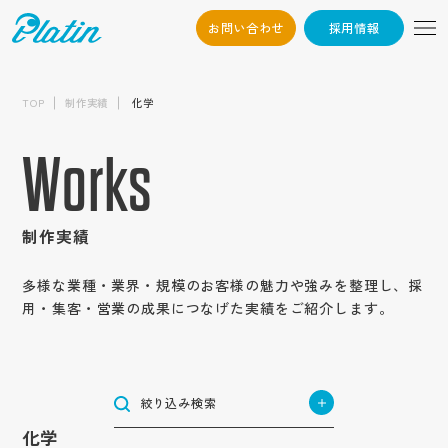
お問い合わせ
採用情報
06-6568-
Osaka：
制作内容から探す
9794
TOP
制作実績
化学
採用サイト
03-6868-3851
Tokyo：
業種から探す
新卒採用サイト
企業サイト
Works
（平日10:00~19:00）
建築・不動産
中途採用サイト
企業オウンドメディア
エリアから探す
サービス・ブランド・集客サイト
ハウスメーカー・ビルダー・工務店
高校生採用サイト
メーカー・製造業
採用情報
サービスサイト
北海道・東北地方
建設・建築・メンテナンス
採用動画
機械
インターンシップサイト
目的から探す
商社・卸売業
北海道
ブランドサイト
制作実績
インタビュー動画
不動産業
関東地方
電気機器・精密機械
企業動画
ブランディング強化
お問い合わせ
アパレル・服飾雑貨
集客用サイト
小売・サービス業
東京
測量・設計・土木コンサルタント
テイストから探す
周年動画
自動車部品
北信越地方
応募者の母集団形成
作業服・事務服
商品サービス紹介動画
多様な業種・業界・規模のお客様の魅力や強みを整理し、採
専門店
神奈川
物流・倉庫業/陸運業
かっこいい
長野
テレビCM
自動包装機械
認知度向上
医療用機械器具
用・集客・営業の成果につなげた実績をご紹介します。
YouTube動画
東海地方
飲食業
トップ
コンテンツから探す
航空事業
埼玉
シンプル
新潟
社歌動画
環境・プラント
福祉・医療
愛知
求職者の応募獲得
医薬品
採用パンフレット
食品小売業
近畿地方
コンセプト
物流業
栃木
インパクト
介護・福祉サービス業
石川
建材メーカー
企業情報
岐阜
問い合わせ増加
住宅設備機器総合
IT・情報通信業
大阪
採用ツール
ホテル事業
サービス紹介
運送業
茨城
中国地方
ナチュラル
障がい者福祉サービス業
会社概要
食品製造業
IT・ソフトウェア
静岡
集客
合説ツール
管工機材・配管材料
兵庫
清掃業
企業パンフレット
士業
コラム
広島
群馬
お知らせ
絞り込み検索
ポップ
代表挨拶
医療サービス
四国地方
種苗業
サーバー
三重
売上げ増加
船舶業
税理士
京都
オートモビリティ事業
企業ツール
キャリア
岡山
金融・保険業
香川
企業文化
スタイリッシュ
化学
オーラルケア用品
ゲーム
九州・沖縄地方
制作実績
奈良
スポーツ関連グッズ
営業パンフレット
Q&A