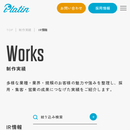
お問い合わせ
採用情報
06-6568-
Osaka：
制作内容から探す
9794
TOP
制作実績
IR情報
採用サイト
03-6868-3851
Tokyo：
業種から探す
新卒採用サイト
企業サイト
Works
（平日10:00~19:00）
建築・不動産
中途採用サイト
企業オウンドメディア
エリアから探す
サービス・ブランド・集客サイト
ハウスメーカー・ビルダー・工務店
高校生採用サイト
メーカー・製造業
採用情報
サービスサイト
北海道・東北地方
建設・建築・メンテナンス
採用動画
機械
インターンシップサイト
目的から探す
商社・卸売業
北海道
ブランドサイト
制作実績
インタビュー動画
不動産業
関東地方
電気機器・精密機械
企業動画
ブランディング強化
お問い合わせ
アパレル・服飾雑貨
集客用サイト
小売・サービス業
東京
測量・設計・土木コンサルタント
テイストから探す
周年動画
自動車部品
北信越地方
応募者の母集団形成
作業服・事務服
商品サービス紹介動画
多様な業種・業界・規模のお客様の魅力や強みを整理し、採
専門店
神奈川
物流・倉庫業/陸運業
かっこいい
長野
テレビCM
自動包装機械
認知度向上
医療用機械器具
用・集客・営業の成果につなげた実績をご紹介します。
YouTube動画
東海地方
飲食業
トップ
コンテンツから探す
航空事業
埼玉
シンプル
新潟
社歌動画
環境・プラント
福祉・医療
愛知
求職者の応募獲得
医薬品
採用パンフレット
食品小売業
近畿地方
コンセプト
物流業
栃木
インパクト
介護・福祉サービス業
石川
建材メーカー
企業情報
岐阜
問い合わせ増加
住宅設備機器総合
IT・情報通信業
大阪
採用ツール
ホテル事業
サービス紹介
運送業
茨城
中国地方
ナチュラル
障がい者福祉サービス業
会社概要
食品製造業
IT・ソフトウェア
静岡
集客
合説ツール
管工機材・配管材料
兵庫
清掃業
企業パンフレット
士業
コラム
広島
群馬
お知らせ
絞り込み検索
ポップ
代表挨拶
医療サービス
四国地方
種苗業
サーバー
三重
売上げ増加
船舶業
税理士
京都
オートモビリティ事業
企業ツール
キャリア
岡山
金融・保険業
香川
企業文化
スタイリッシュ
IR情報
オーラルケア用品
ゲーム
九州・沖縄地方
制作実績
奈良
スポーツ関連グッズ
営業パンフレット
Q&A