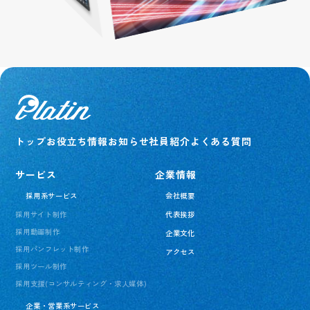
1日密着
コーディネート一覧
QRコード
グループについて
社員紹介
トップ
お役立ち情報
お知らせ
社員紹介
よくある質問
サービス
企業情報
採用系サービス
会社概要
採用サイト制作
代表挨拶
採用動画制作
企業文化
採用パンフレット制作
アクセス
採用ツール制作
採用支援(コンサルティング・求人媒体)
企業・営業系サービス