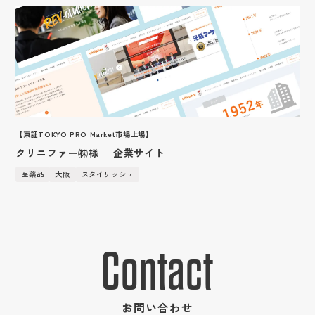
保険業
鳥取
アクセス
愛媛
温かい・やさしい
広告・人材サービス業
化学
福岡
Webブランディングマーケティング
採用サイト
滋賀
フィットネススパ提案
IR情報
金融商品取引業
山口
営業ツール
広告
かわいい
サービス
金属・鉄鋼
企業サイト
和歌山
イベントツール
廃棄物処理・リサイクル業
商品紹介
採用系サービス
企業・営業系サービス
LPサイト
デジタルサイネージ
おしゃれ
サービス・ブランド・集客サイト
印刷・包装資材
風力発電
社員紹介
仕事紹介
採用サイト制作
企業サイト制作
広告運用
ディスプレイ・内装
映像あり
採用動画
繊維
事業内容
採用動画制作
YouTube動画制作
人材
企業動画
ブランディング
カラフル
繊維加工業
お役立ち情報
etc.
お客様の声
採用パンフレット制作
企業動画制作
営業ブランディング
イラスト
医療機器
マーケティング
採用ツール制作
サービスサイト制作
お知らせ
よくある質問
企業ブランディング
アニメーション
営業マーケティング
採用支援(コンサルティング・求人媒体)
商品サービス紹介動画制作
会社紹介
【東証TOKYO PRO Market市場上場】
採用ブランディング
面白い（ユニーク）
企業マーケティング
採用情報
企業パンフレット制作
社員インタビュー
クリニファー㈱様 企業サイト
信頼感・安心感
採用マーケティング
プライバシーポリシー
営業パンフレット制作
ブログ
医薬品
大阪
スタイリッシュ
先進的・近未来
会社情報
高級感
クロストーク
和風・和モダン・レトロ
働く環境
１日のスケジュール
Contact
福利厚生
高校生・保護者向けページ
インターンシップの議題
お問い合わせ