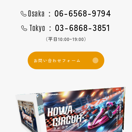
中途採用
06-6568-9794
数字で見る
Osaka：
国際事業
03-6868-3851
Tokyo：
新卒特設ページ
実績紹介
（平日10:00~19:00）
社員の声
英語サイト
インターンシップの流れ
お
問
い
合
わ
せ
フ
ォ
ー
ム
強み
キャンペーン応募ページ
CM・社内報ギャラリー
作業の流れ
フォトギャラリー
ショップ紹介
３D
女性活躍推進
研修制度