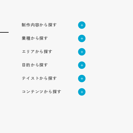
制作内容から探す
採用サイト
業種から探す
新卒採用サイト
企業サイト
建築・不動産
中途採用サイト
企業オウンドメディア
エリアから探す
サービス・ブランド・集
ハウスメーカー・ビルダー・
高校生採用サイト
メーカー・製造業
客サイト
工務店
北海道・東北地方
機械
サービスサイト
インターンシップサイト
目的から探す
商社・卸売業
採用動画
北海道
建設・建築・メンテナンス
関東地方
電気機器・精密機械
ブランドサイト
ブランディング強化
アパレル・服飾雑貨
インタビュー動画
不動産業
小売・サービス業
企業動画
東京
テイストから探す
自動車部品
集客用サイト
北信越地方
応募者の母集団形成
作業服・事務服
専門店
周年動画
測量・設計・土木コンサルタ
神奈川
商品サービス紹介動画
物流・倉庫業/陸運業
かっこいい
長野
自動包装機械
認知度向上
ント
医療用機械器具
東海地方
飲食業
テレビCM
コンテンツから探す
航空事業
埼玉
YouTube動画
シンプル
新潟
環境・プラント
福祉・医療
愛知
求職者の応募獲得
医薬品
食品小売業
社歌動画
近畿地方
コンセプト
物流業
栃木
採用パンフレット
インパクト
介護・福祉サービス業
石川
建材メーカー
岐阜
問い合わせ増加
住宅設備機器総合
IT・情報通信業
大阪
ホテル事業
サービス紹介
運送業
茨城
中国地方
ナチュラル
採用ツール
障がい者福祉サービス業
食品製造業
IT・ソフトウェア
静岡
集客
管工機材・配管材料
兵庫
清掃業
士業
コラム
広島
群馬
合説ツール
ポップ
医療サービス
四国地方
企業パンフレット
種苗業
サーバー
三重
売上げ増加
船舶業
税理士
京都
オートモビリティ事業
キャリア
岡山
金融・保険業
香川
スタイリッシュ
企業ツール
オーラルケア用品
ゲーム
九州・沖縄地方
奈良
スポーツ関連グッズ
Q&A
保険業
鳥取
愛媛