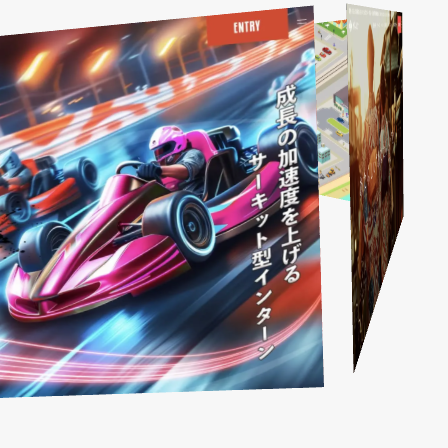
温かい・やさしい
広告・人材サービス業
営業パンフレット
化学
福岡
Webブランディングマーケテ
滋賀
フィットネススパ提案
IR情報
金融商品取引業
山口
広告
ィング
かわいい
金属・鉄鋼
営業ツール
和歌山
廃棄物処理・リサイクル業
商品紹介
デジタルサイネージ
おしゃれ
イベントツール
印刷・包装資材
LPサイト
風力発電
仕事紹介
ディスプレイ・内装
映像あり
繊維
広告運用
事業内容
人材
カラフル
繊維加工業
ブランディング
お客様の声
イラスト
医療機器
営業ブランディング
お知らせ
マーケティング
アニメーション
企業ブランディング
営業マーケティング
会社紹介
面白い（ユニーク）
採用ブランディング
企業マーケティング
社員インタビュー
信頼感・安心感
採用マーケティング
ブログ
先進的・近未来
会社情報
高級感
クロストーク
和風・和モダン・レトロ
働く環境
１日のスケジュール
福利厚生
高校生・保護者向けペー
ジ
インターンシップの議題