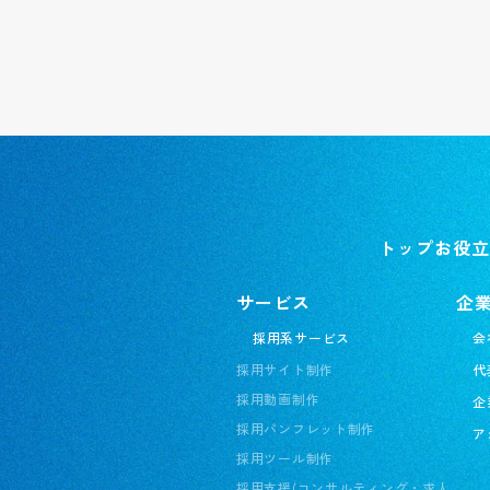
トップ
お役立
サービス
企
採用系サービス
会
採用サイト制作
代
採用動画制作
企
採用パンフレット制作
ア
採用ツール制作
採用支援(コンサルティング・求人