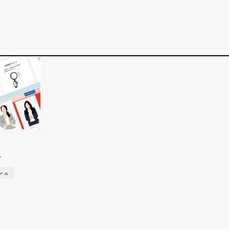
お知らせ
代表挨拶
企業文化
制作実績
アクセス
採用サイト
サービス
企業サイト
採用系サービス
企業・営業系サービス
サービス・ブランド・集客サイト
社員紹介
採用サイト制作
企業サイト制作
採用動画
採用動画制作
YouTube動画制作
企業動画
お役立ち情報
etc.
採用パンフレット制作
企業動画制作
よくある質問
採用ツール制作
サービスサイト制作
採用支援(コンサルティング・求人媒体)
商品サービス紹介動画制作
採用情報
企業パンフレット制作
ト
プライバシーポリシー
営業パンフレット制作
シュ