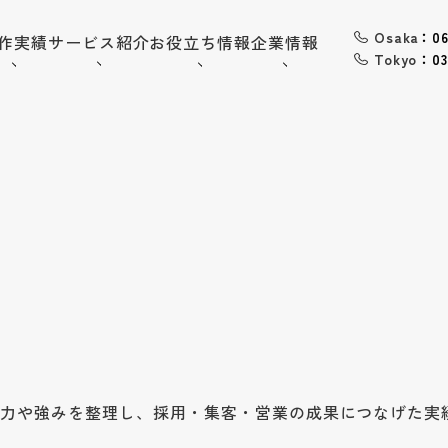
Osaka
：06
作実績
サービス紹介
お役立ち情報
企業情報
Tokyo
：03
06-6568-
Osaka：
9794
03-6868-
Tokyo：
3851
（平日10:00~19:00）
採用情報
お問い合わせ
トップ
企業情報
魅力や強みを整理し、採用・集客・営業の成果につなげた実
会社概要