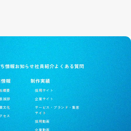
中途採用
数字で見る
国際事業
新卒特設ページ
実績紹介
社員の声
英語サイト
インターンシップの流れ
ち情報
お知らせ
社員紹介
よくある質問
強み
キャンペーン応募ページ
業情報
制作実績
CM・社内報ギャラリー
社概要
採用サイト
作業の流れ
表挨拶
企業サイト
フォトギャラリー
業文化
サービス・ブランド・集客
ショップ紹介
サイト
クセス
３D
採用動画
女性活躍推進
企業動画