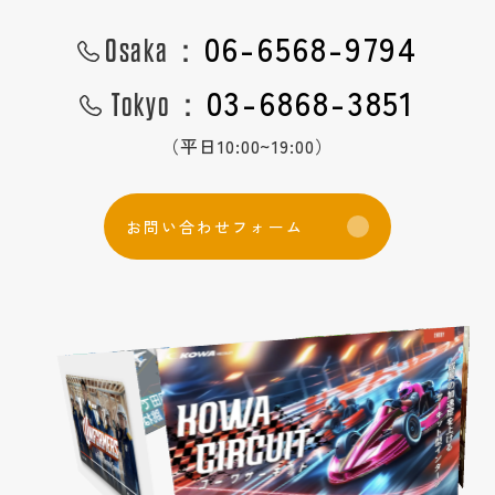
中途採用
06-6568-9794
数字で見る
Osaka：
国際事業
03-6868-3851
Tokyo：
新卒特設ページ
実績紹介
（平日10:00~19:00）
社員の声
英語サイト
インターンシップの流れ
お
問
い
合
わ
せ
フ
ォ
ー
ム
強み
キャンペーン応募ページ
CM・社内報ギャラリー
作業の流れ
フォトギャラリー
ショップ紹介
３D
女性活躍推進
研修制度