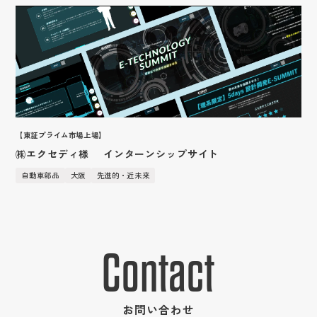
保険業
鳥取
アクセス
愛媛
温かい・やさしい
広告・人材サービス業
化学
福岡
Webブランディングマーケティング
採用サイト
滋賀
フィットネススパ提案
IR情報
金融商品取引業
山口
営業ツール
広告
かわいい
サービス
金属・鉄鋼
企業サイト
和歌山
イベントツール
廃棄物処理・リサイクル業
商品紹介
採用系サービス
企業・営業系サービス
LPサイト
デジタルサイネージ
おしゃれ
サービス・ブランド・集客サイト
印刷・包装資材
風力発電
社員紹介
仕事紹介
採用サイト制作
企業サイト制作
広告運用
ディスプレイ・内装
映像あり
採用動画
繊維
事業内容
採用動画制作
YouTube動画制作
人材
企業動画
ブランディング
カラフル
繊維加工業
お役立ち情報
etc.
お客様の声
採用パンフレット制作
企業動画制作
営業ブランディング
イラスト
医療機器
マーケティング
採用ツール制作
サービスサイト制作
お知らせ
よくある質問
企業ブランディング
アニメーション
営業マーケティング
採用支援(コンサルティング・求人媒体)
商品サービス紹介動画制作
会社紹介
【東証プライム市場上場】
採用ブランディング
面白い（ユニーク）
企業マーケティング
採用情報
企業パンフレット制作
社員インタビュー
㈱エクセディ様 インターンシップサイト
信頼感・安心感
採用マーケティング
プライバシーポリシー
営業パンフレット制作
ブログ
自動車部品
大阪
先進的・近未来
先進的・近未来
会社情報
高級感
クロストーク
和風・和モダン・レトロ
働く環境
１日のスケジュール
Contact
福利厚生
高校生・保護者向けページ
インターンシップの議題
お問い合わせ