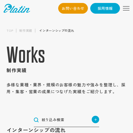
お問い合わせ
採用情報
06-6568-
Osaka：
制作内容から探す
9794
TOP
制作実績
インターンシップの流れ
採用サイト
03-6868-3851
Tokyo：
業種から探す
新卒採用サイト
企業サイト
Works
（平日10:00~19:00）
建築・不動産
中途採用サイト
企業オウンドメディア
エリアから探す
サービス・ブランド・集客サイト
ハウスメーカー・ビルダー・工務店
高校生採用サイト
メーカー・製造業
採用情報
サービスサイト
北海道・東北地方
建設・建築・メンテナンス
採用動画
機械
インターンシップサイト
目的から探す
商社・卸売業
北海道
ブランドサイト
制作実績
インタビュー動画
不動産業
関東地方
電気機器・精密機械
企業動画
ブランディング強化
お問い合わせ
アパレル・服飾雑貨
集客用サイト
小売・サービス業
東京
測量・設計・土木コンサルタント
テイストから探す
周年動画
自動車部品
北信越地方
応募者の母集団形成
作業服・事務服
商品サービス紹介動画
多様な業種・業界・規模のお客様の魅力や強みを整理し、採
専門店
神奈川
物流・倉庫業/陸運業
かっこいい
長野
テレビCM
自動包装機械
認知度向上
医療用機械器具
用・集客・営業の成果につなげた実績をご紹介します。
YouTube動画
東海地方
飲食業
トップ
コンテンツから探す
航空事業
埼玉
シンプル
新潟
社歌動画
環境・プラント
福祉・医療
愛知
求職者の応募獲得
医薬品
採用パンフレット
食品小売業
近畿地方
コンセプト
物流業
栃木
インパクト
介護・福祉サービス業
石川
建材メーカー
企業情報
岐阜
問い合わせ増加
住宅設備機器総合
IT・情報通信業
大阪
採用ツール
ホテル事業
サービス紹介
運送業
茨城
中国地方
ナチュラル
障がい者福祉サービス業
会社概要
食品製造業
IT・ソフトウェア
静岡
集客
合説ツール
管工機材・配管材料
兵庫
清掃業
企業パンフレット
士業
コラム
広島
群馬
お知らせ
絞り込み検索
ポップ
代表挨拶
医療サービス
四国地方
種苗業
サーバー
三重
売上げ増加
船舶業
税理士
京都
オートモビリティ事業
企業ツール
キャリア
岡山
金融・保険業
香川
企業文化
スタイリッシュ
インターンシップの流れ
オーラルケア用品
ゲーム
九州・沖縄地方
制作実績
奈良
スポーツ関連グッズ
営業パンフレット
Q&A