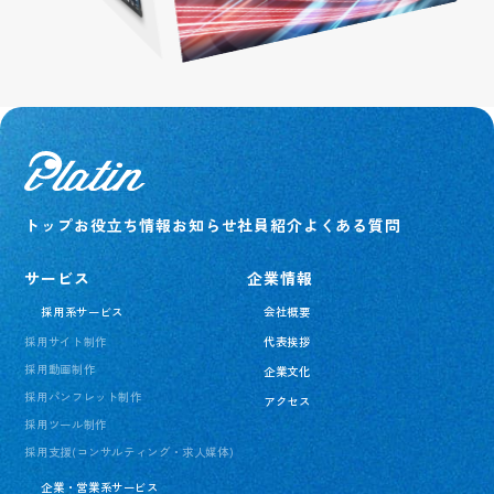
1日密着
コーディネート一覧
QRコード
グループについて
社員紹介
トップ
お役立ち情報
お知らせ
社員紹介
よくある質問
サービス
企業情報
採用系サービス
会社概要
採用サイト制作
代表挨拶
採用動画制作
企業文化
採用パンフレット制作
アクセス
採用ツール制作
採用支援(コンサルティング・求人媒体)
企業・営業系サービス