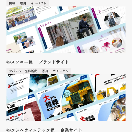
中途採用
機械
香川
インパクト
数字で見る
国際事業
新卒特設ページ
実績紹介
社員の声
英語サイト
インターンシップの流れ
㈱スワニー様 ブランドサイト
強み
アパレル・服飾雑貨
香川
ナチュラル
キャンペーン応募ページ
CM・社内報ギャラリー
作業の流れ
フォトギャラリー
ショップ紹介
３D
女性活躍推進
㈱クシベウィンテック様 企業サイト
研修制度