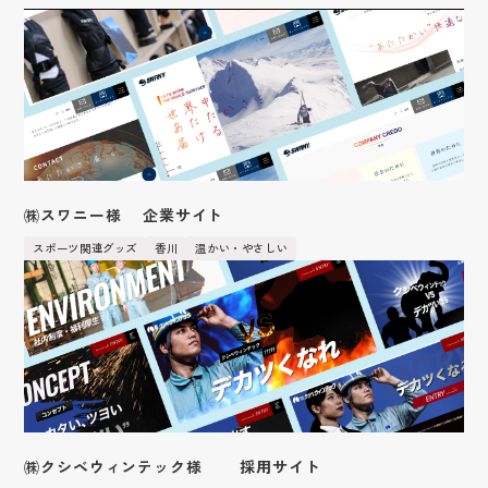
保険業
鳥取
アクセス
愛媛
温かい・やさしい
広告・人材サービス業
化学
福岡
Webブランディングマーケティング
採用サイト
滋賀
フィットネススパ提案
IR情報
金融商品取引業
山口
営業ツール
広告
かわいい
サービス
金属・鉄鋼
企業サイト
和歌山
イベントツール
廃棄物処理・リサイクル業
商品紹介
採用系サービス
企業・営業系サービス
LPサイト
デジタルサイネージ
おしゃれ
サービス・ブランド・集客サイト
印刷・包装資材
風力発電
社員紹介
仕事紹介
採用サイト制作
企業サイト制作
広告運用
ディスプレイ・内装
映像あり
採用動画
繊維
事業内容
採用動画制作
YouTube動画制作
人材
企業動画
ブランディング
カラフル
繊維加工業
お役立ち情報
etc.
お客様の声
採用パンフレット制作
企業動画制作
営業ブランディング
イラスト
医療機器
マーケティング
採用ツール制作
サービスサイト制作
お知らせ
よくある質問
企業ブランディング
アニメーション
営業マーケティング
採用支援(コンサルティング・求人媒体)
商品サービス紹介動画制作
会社紹介
採用ブランディング
㈱スワニー様 企業サイト
面白い（ユニーク）
企業マーケティング
採用情報
企業パンフレット制作
社員インタビュー
信頼感・安心感
採用マーケティング
スポーツ関連グッズ
香川
温かい・やさしい
プライバシーポリシー
営業パンフレット制作
ブログ
先進的・近未来
会社情報
高級感
クロストーク
和風・和モダン・レトロ
働く環境
１日のスケジュール
福利厚生
高校生・保護者向けページ
㈱クシベウィンテック様 採用サイト
インターンシップの議題