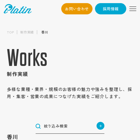
お問い合わせ
採用情報
06-6568-
Osaka：
制作内容から探す
9794
TOP
制作実績
香川
採用サイト
03-6868-3851
Tokyo：
業種から探す
新卒採用サイト
企業サイト
Works
（平日10:00~19:00）
建築・不動産
中途採用サイト
企業オウンドメディア
エリアから探す
サービス・ブランド・集客サイト
ハウスメーカー・ビルダー・工務店
高校生採用サイト
メーカー・製造業
採用情報
サービスサイト
北海道・東北地方
建設・建築・メンテナンス
採用動画
機械
インターンシップサイト
目的から探す
商社・卸売業
北海道
ブランドサイト
制作実績
インタビュー動画
不動産業
関東地方
電気機器・精密機械
企業動画
ブランディング強化
お問い合わせ
アパレル・服飾雑貨
集客用サイト
小売・サービス業
東京
測量・設計・土木コンサルタント
テイストから探す
周年動画
自動車部品
北信越地方
応募者の母集団形成
作業服・事務服
商品サービス紹介動画
多様な業種・業界・規模のお客様の魅力や強みを整理し、採
専門店
神奈川
物流・倉庫業/陸運業
かっこいい
長野
テレビCM
自動包装機械
認知度向上
医療用機械器具
用・集客・営業の成果につなげた実績をご紹介します。
YouTube動画
東海地方
飲食業
トップ
コンテンツから探す
航空事業
埼玉
シンプル
新潟
社歌動画
環境・プラント
福祉・医療
愛知
求職者の応募獲得
医薬品
採用パンフレット
食品小売業
近畿地方
コンセプト
物流業
栃木
インパクト
介護・福祉サービス業
石川
建材メーカー
企業情報
岐阜
問い合わせ増加
住宅設備機器総合
IT・情報通信業
大阪
採用ツール
ホテル事業
サービス紹介
運送業
茨城
中国地方
ナチュラル
障がい者福祉サービス業
会社概要
食品製造業
IT・ソフトウェア
静岡
集客
合説ツール
管工機材・配管材料
兵庫
清掃業
企業パンフレット
士業
コラム
広島
群馬
お知らせ
絞り込み検索
ポップ
代表挨拶
医療サービス
四国地方
種苗業
サーバー
三重
売上げ増加
船舶業
税理士
京都
オートモビリティ事業
企業ツール
キャリア
岡山
金融・保険業
香川
企業文化
スタイリッシュ
香川
オーラルケア用品
ゲーム
九州・沖縄地方
制作実績
奈良
スポーツ関連グッズ
営業パンフレット
Q&A