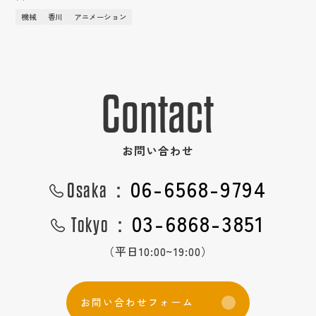
1日密着
機械
香川
アニメーション
コーディネート一覧
QRコード
グループについて
社員紹介
Contact
お問い合わせ
06-6568-9794
Osaka：
03-6868-3851
Tokyo：
（平日10:00~19:00）
お
問
い
合
わ
せ
フ
ォ
ー
ム