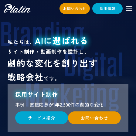
お問い合わせ
採用情報
06-6568-
Branding
Osaka：
9794
AIに選ばれる
03-6868-3851
Tokyo：
私たちは、
（平日10:00~19:00）
Digital
サイト制作・動画制作を設計し、
劇的な変化を創り出す
採用情報
戦略会社
お問い合わせ
です。
Marketing
採用サイト制作
トップ
事例：直接応募が1年2,500件の劇的な変化
企業情報
会社概要
サービス紹介
お問い合わせ
お知らせ
代表挨拶
企業文化
制作実績