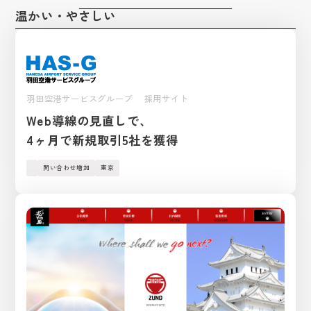
保険業
鳥取
アクセス
愛媛
温かい・やさしい
広告・人材サービス業
化学
福岡
Webブランディングマーケティング
採用サイト
温かい・やさしい
滋賀
フィットネススパ提案
IR情報
金融商品取引業
山口
営業ツール
広告
かわいい
サービス
金属・鉄鋼
企業サイト
和歌山
イベントツール
廃棄物処理・リサイクル業
商品紹介
採用系サービス
企業・営業系サービス
LPサイト
デジタルサイネージ
おしゃれ
サービス・ブランド・集客サイト
印刷・包装資材
風力発電
社員紹介
仕事紹介
採用サイト制作
企業サイト制作
広告運用
ディスプレイ・内装
映像あり
採用動画
繊維
事業内容
採用動画制作
YouTube動画制作
人材
企業動画
ブランディング
カラフル
繊維加工業
お役立ち情報
etc.
お客様の声
採用パンフレット制作
企業動画制作
営業ブランディング
羽田空港サービスグループ 採用サイト
イラスト
医療機器
マーケティング
採用ツール制作
サービスサイト制作
お知らせ
よくある質問
企業ブランディング
Web導線の見直しで、
アニメーション
営業マーケティング
採用支援(コンサルティング・求人媒体)
商品サービス紹介動画制作
会社紹介
採用ブランディング
4ヶ月で新規取引5社を獲得
面白い（ユニーク）
企業マーケティング
採用情報
企業パンフレット制作
社員インタビュー
信頼感・安心感
採用マーケティング
プライバシーポリシー
営業パンフレット制作
ブログ
問い合わせ増加
東京
先進的・近未来
会社情報
高級感
クロストーク
和風・和モダン・レトロ
働く環境
１日のスケジュール
福利厚生
高校生・保護者向けページ
インターンシップの議題