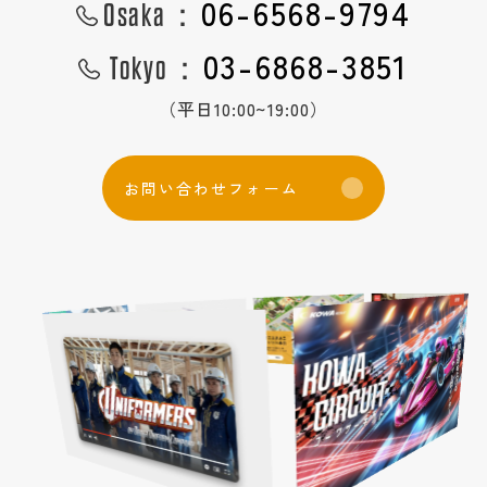
06-6568-9794
Osaka：
1日密着
03-6868-3851
コーディネート一覧
Tokyo：
QRコード
（平日10:00~19:00）
グループについて
社員紹介
お
問
い
合
わ
せ
フ
ォ
ー
ム