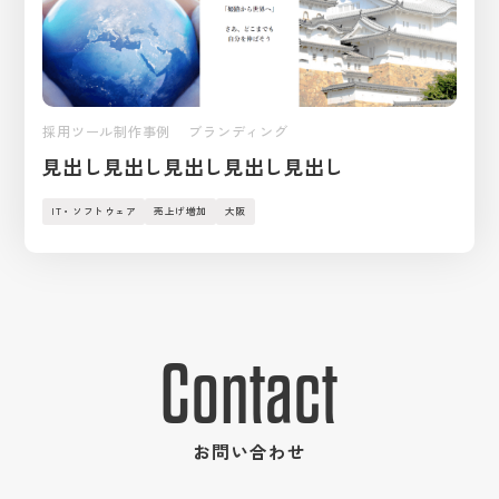
中途採用
数字で見る
国際事業
新卒特設ページ
採用ツール制作事例 ブランディング
実績紹介
社員の声
見出し見出し見出し見出し見出し
英語サイト
IT・ソフトウェア
売上げ増加
大阪
インターンシップの流れ
強み
キャンペーン応募ページ
CM・社内報ギャラリー
作業の流れ
Contact
フォトギャラリー
ショップ紹介
３D
お問い合わせ
女性活躍推進
研修制度