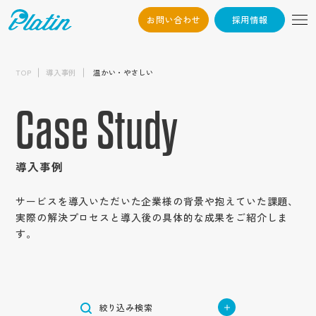
お問い合わせ
採用情報
06-6568-
Osaka：
制作内容から探す
9794
TOP
導入事例
温かい・やさしい
採用サイト
03-6868-3851
Tokyo：
業種から探す
新卒採用サイト
企業サイト
Case Study
（平日10:00~19:00）
建築・不動産
中途採用サイト
企業オウンドメディア
エリアから探す
サービス・ブランド・集客サイト
ハウスメーカー・ビルダー・工務店
高校生採用サイト
メーカー・製造業
採用情報
サービスサイト
北海道・東北地方
建設・建築・メンテナンス
採用動画
機械
インターンシップサイト
目的から探す
商社・卸売業
北海道
ブランドサイト
導入事例
インタビュー動画
不動産業
関東地方
電気機器・精密機械
企業動画
ブランディング強化
お問い合わせ
アパレル・服飾雑貨
集客用サイト
小売・サービス業
東京
測量・設計・土木コンサルタント
テイストから探す
周年動画
自動車部品
北信越地方
応募者の母集団形成
作業服・事務服
商品サービス紹介動画
サービスを導入いただいた企業様の背景や抱えていた課題、
専門店
神奈川
物流・倉庫業/陸運業
かっこいい
長野
テレビCM
自動包装機械
認知度向上
医療用機械器具
実際の解決プロセスと導入後の具体的な成果をご紹介しま
YouTube動画
東海地方
飲食業
トップ
コンテンツから探す
航空事業
埼玉
シンプル
新潟
社歌動画
環境・プラント
福祉・医療
愛知
す。
求職者の応募獲得
医薬品
採用パンフレット
食品小売業
近畿地方
コンセプト
物流業
栃木
インパクト
介護・福祉サービス業
石川
建材メーカー
企業情報
岐阜
問い合わせ増加
住宅設備機器総合
IT・情報通信業
大阪
採用ツール
ホテル事業
サービス紹介
運送業
茨城
中国地方
ナチュラル
障がい者福祉サービス業
会社概要
食品製造業
IT・ソフトウェア
静岡
集客
合説ツール
管工機材・配管材料
兵庫
清掃業
企業パンフレット
士業
コラム
広島
群馬
お知らせ
ポップ
代表挨拶
医療サービス
四国地方
種苗業
サーバー
三重
売上げ増加
船舶業
税理士
京都
オートモビリティ事業
企業ツール
キャリア
岡山
金融・保険業
香川
企業文化
スタイリッシュ
オーラルケア用品
絞り込み検索
ゲーム
九州・沖縄地方
制作実績
奈良
スポーツ関連グッズ
営業パンフレット
Q&A