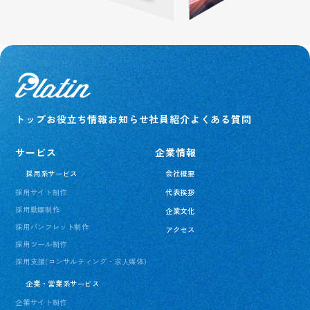
トップ
お役立ち情報
お知らせ
社員紹介
よくある質問
サービス
企業情報
採用系サービス
会社概要
採用サイト制作
代表挨拶
採用動画制作
企業文化
採用パンフレット制作
アクセス
採用ツール制作
採用支援(コンサルティング・求人媒体)
企業・営業系サービス
企業サイト制作