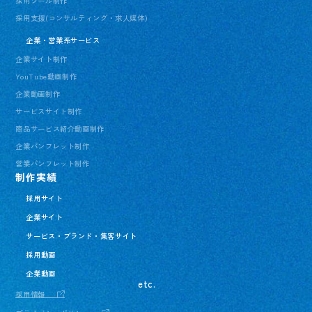
採用ツール制作
採用支援(コンサルティング・求人媒体)
企業・営業系サービス
企業サイト制作
YouTube動画制作
企業動画制作
サービスサイト制作
商品サービス紹介動画制作
企業パンフレット制作
営業パンフレット制作
制作実績
採用サイト
企業サイト
サービス・ブランド・集客サイト
採用動画
企業動画
etc.
採用情報