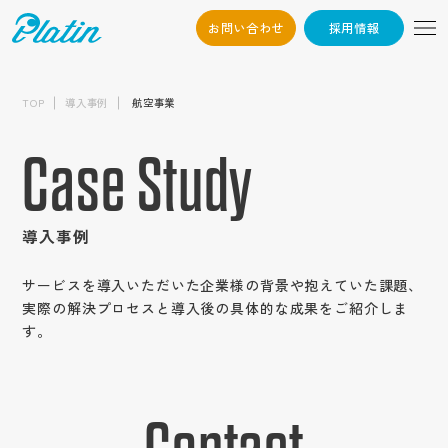
お問い合わせ
採用情報
06-6568-
Osaka：
9794
TOP
導入事例
航空事業
03-6868-3851
Tokyo：
Case Study
（平日10:00~19:00）
採用情報
導入事例
お問い合わせ
サービスを導入いただいた企業様の背景や抱えていた課題、
実際の解決プロセスと導入後の具体的な成果をご紹介しま
トップ
す。
企業情報
会社概要
お知らせ
代表挨拶
企業文化
制作実績