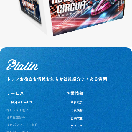
トップ
お役立ち情報
お知らせ
社員紹介
よくある質問
サービス
企業情報
採用系サービス
会社概要
採用サイト制作
代表挨拶
採用動画制作
企業文化
採用パンフレット制作
アクセス