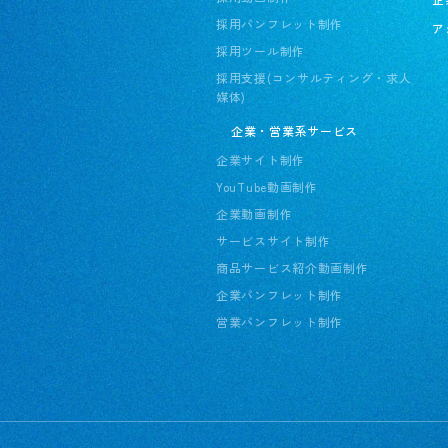
採用パンフレット制作
ア
採用ツール制作
採用支援(コンサルティング・求人
媒体)
企業・営業系サービス
企業サイト制作
YouTube動画制作
企業動画制作
サービスサイト制作
商品サービス紹介動画制作
企業パンフレット制作
営業パンフレット制作