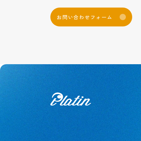
お
問
い
合
わ
せ
フ
ォ
ー
ム