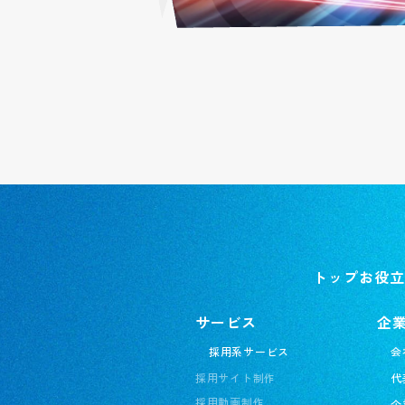
トップ
お役立
サービス
企
採用系サービス
会
採用サイト制作
代
採用動画制作
企