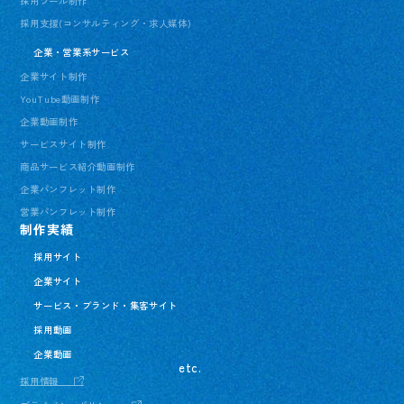
採用ツール制作
採用支援(コンサルティング・求人媒体)
企業・営業系サービス
企業サイト制作
YouTube動画制作
企業動画制作
サービスサイト制作
商品サービス紹介動画制作
企業パンフレット制作
営業パンフレット制作
制作実績
採用サイト
企業サイト
サービス・ブランド・集客サイト
採用動画
企業動画
etc.
採用情報