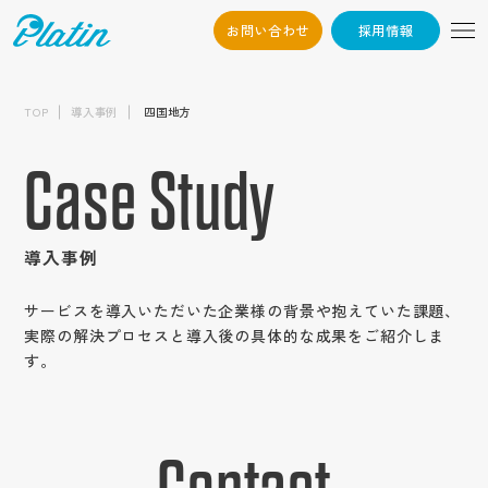
お問い合わせ
採用情報
06-6568-
Osaka：
9794
TOP
導入事例
四国地方
03-6868-3851
Tokyo：
Case Study
（平日10:00~19:00）
採用情報
導入事例
お問い合わせ
サービスを導入いただいた企業様の背景や抱えていた課題、
実際の解決プロセスと導入後の具体的な成果をご紹介しま
トップ
す。
企業情報
会社概要
お知らせ
代表挨拶
企業文化
制作実績