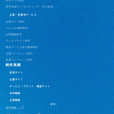
採用ツール制作
採用支援(コンサルティング・求人媒体)
企業・営業系サービス
企業サイト制作
YouTube動画制作
企業動画制作
サービスサイト制作
商品サービス紹介動画制作
企業パンフレット制作
営業パンフレット制作
制作実績
採用サイト
企業サイト
サービス・ブランド・集客サイト
採用動画
企業動画
etc.
採用情報