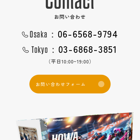
Contact
アクセス
採用サイト
サービス
企業サイト
お問い合わせ
採用系サービス
企業・営業系サービス
サービス・ブランド・集客サイト
社員紹介
採用サイト制作
企業サイト制作
採用動画
06-6568-9794
Osaka：
採用動画制作
YouTube動画制作
企業動画
お役立ち情報
etc.
採用パンフレット制作
企業動画制作
03-6868-3851
Tokyo：
採用ツール制作
サービスサイト制作
よくある質問
採用支援(コンサルティング・求人媒体)
商品サービス紹介動画制作
（平日10:00~19:00）
採用情報
企業パンフレット制作
プライバシーポリシー
営業パンフレット制作
お
問
い
合
わ
せ
フ
ォ
ー
ム