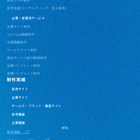
採用ツール制作
採用支援(コンサルティング・求人媒体)
企業・営業系サービス
企業サイト制作
YouTube動画制作
企業動画制作
サービスサイト制作
商品サービス紹介動画制作
企業パンフレット制作
営業パンフレット制作
制作実績
採用サイト
企業サイト
サービス・ブランド・集客サイト
採用動画
企業動画
etc.
採用情報