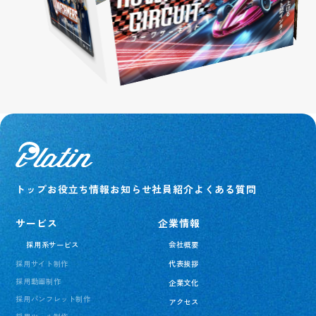
トップ
お役立ち情報
お知らせ
社員紹介
よくある質問
サービス
企業情報
採用系サービス
会社概要
採用サイト制作
代表挨拶
採用動画制作
企業文化
採用パンフレット制作
アクセス