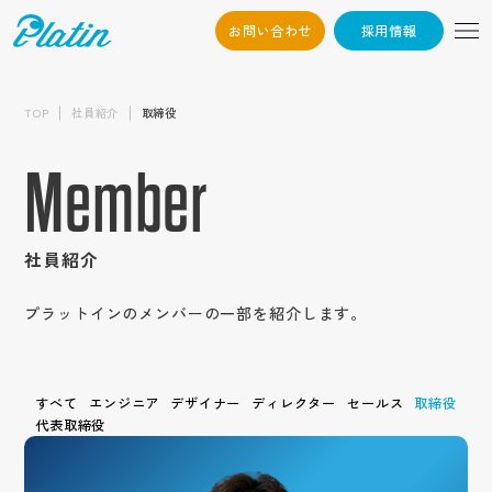
お問い合わせ
採用情報
06-6568-
Osaka：
9794
TOP
社員紹介
取締役
03-6868-3851
Tokyo：
Member
（平日10:00~19:00）
採用情報
社員紹介
お問い合わせ
プラットインのメンバーの一部を紹介します。
トップ
企業情報
すべて
エンジニア
デザイナー
ディレクター
セールス
取締役
会社概要
代表取締役
お知らせ
代表挨拶
企業文化
制作実績