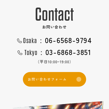
Contact
お問い合わせ
06-6568-9794
Osaka：
03-6868-3851
Tokyo：
（平日10:00~19:00）
お
問
い
合
わ
せ
フ
ォ
ー
ム