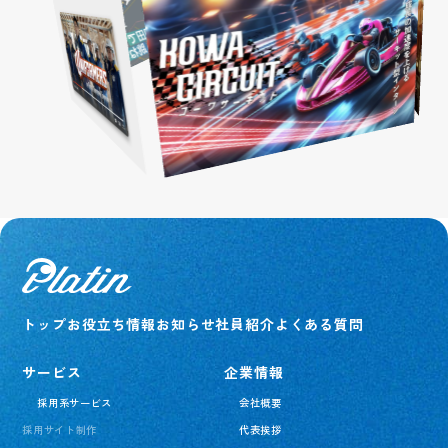
トップ
お役立ち情報
お知らせ
社員紹介
よくある質問
サービス
企業情報
採用系サービス
会社概要
採用サイト制作
代表挨拶