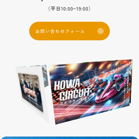
（平日10:00~19:00）
お
問
い
合
わ
せ
フ
ォ
ー
ム