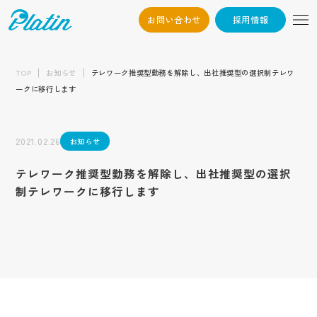
お問い合わせ
採用情報
06-6568-
Osaka：
9794
TOP
お知らせ
テレワーク推奨型勤務を解除し、出社推奨型の選択制テレワ
ークに移行します
03-6868-3851
Tokyo：
（平日10:00~19:00）
2021.02.26
お知らせ
採用情報
テレワーク推奨型勤務を解除し、出社推奨型の選択
お問い合わせ
制テレワークに移行します
トップ
企業情報
会社概要
お知らせ
代表挨拶
企業文化
制作実績