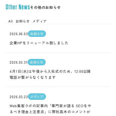
アクセス
採用サイト
Other News
その他のお知らせ
サービス
企業サイト
採用系サービス
企業・営業系サービス
サービス・ブランド・集客サイト
社員紹介
All
お知らせ
メディア
採用サイト制作
企業サイト制作
採用動画
採用動画制作
YouTube動画制作
企業動画
お役立ち情報
2026.06.03
お知らせ
etc.
採用パンフレット制作
企業動画制作
採用ツール制作
サービスサイト制作
企業HPをリニューアル致しました
よくある質問
採用支援(コンサルティング・求人媒体)
商品サービス紹介動画制作
採用情報
企業パンフレット制作
プライバシーポリシー
営業パンフレット制作
2026.03.31
お知らせ
4月1日(水)は午後から入社式のため、12:00以降
電話が繋がらなくなります
2026.03.23
メディア
Web集客ラボの記事内「専門家が語る SEOをや
るべき理由と注意点」に弊社高木のコメントが