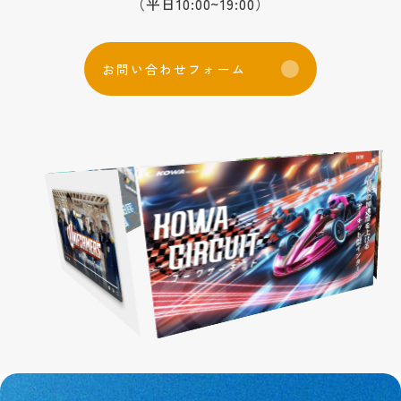
（平日10:00~19:00）
お
問
い
合
わ
せ
フ
ォ
ー
ム