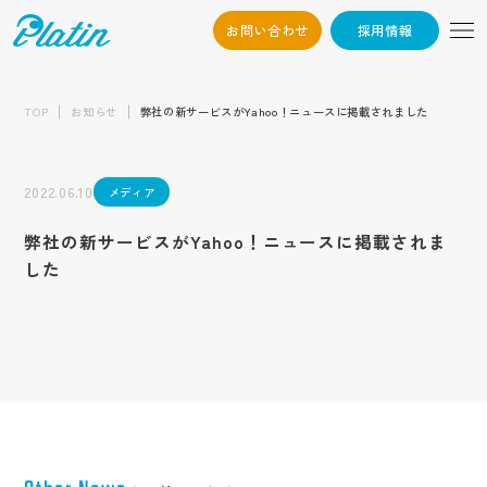
お問い合わせ
採用情報
06-6568-
Osaka：
9794
TOP
お知らせ
弊社の新サービスがYahoo！ニュースに掲載されました
03-6868-3851
Tokyo：
（平日10:00~19:00）
2022.06.10
メディア
採用情報
弊社の新サービスがYahoo！ニュースに掲載されま
した
お問い合わせ
トップ
企業情報
会社概要
お知らせ
代表挨拶
企業文化
制作実績