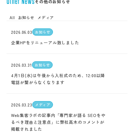
Other News
その他のお知らせ
アクセス
採用サイト
サービス
企業サイト
All
お知らせ
メディア
採用系サービス
企業・営業系サービス
サービス・ブランド・集客サイト
社員紹介
採用サイト制作
企業サイト制作
採用動画
2026.06.03
お知らせ
採用動画制作
YouTube動画制作
企業動画
お役立ち情報
etc.
採用パンフレット制作
企業動画制作
企業HPをリニューアル致しました
採用ツール制作
サービスサイト制作
よくある質問
採用支援(コンサルティング・求人媒体)
商品サービス紹介動画制作
採用情報
企業パンフレット制作
2026.03.31
お知らせ
プライバシーポリシー
営業パンフレット制作
4月1日(水)は午後から入社式のため、12:00以降
電話が繋がらなくなります
2026.03.23
メディア
Web集客ラボの記事内「専門家が語る SEOをや
るべき理由と注意点」に弊社高木のコメントが
掲載されました