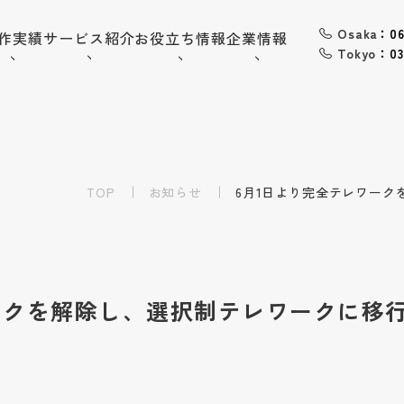
Osaka
：06
作実績
サービス紹介
お役立ち情報
企業情報
Tokyo
：03
06-6568-
Osaka：
9794
03-6868-
Tokyo：
3851
TOP
（平日10:00~19:00）
お知らせ
6月1日より完全テレワーク
採用情報
お問い合わせ
ークを解除し、選択制テレワークに移
トップ
企業情報
会社概要