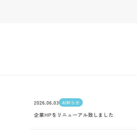
お知らせ
代表挨拶
企業文化
制作実績
アクセス
採用サイト
サービス
企業サイト
採用系サービス
企業・営業系サービス
サービス・ブランド・集客サイト
社員紹介
採用サイト制作
企業サイト制作
採用動画
採用動画制作
YouTube動画制作
企業動画
お役立ち情報
etc.
採用パンフレット制作
企業動画制作
よくある質問
採用ツール制作
サービスサイト制作
採用支援(コンサルティング・求人媒体)
商品サービス紹介動画制作
採用情報
企業パンフレット制作
プライバシーポリシー
営業パンフレット制作
2026.06.03
お知らせ
企業HPをリニューアル致しました