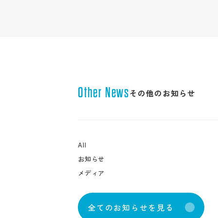
Other News
その他のお知らせ
All
お知らせ
メディア
全
て
の
お
知
ら
せ
を
見
る