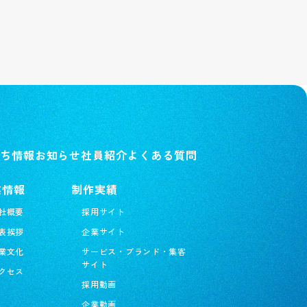
ち情報
お知らせ
社員紹介
よくある質問
業情報
制作実績
社概要
採用サイト
表挨拶
企業サイト
業文化
サービス・ブランド・集客
サイト
クセス
採用動画
企業動画