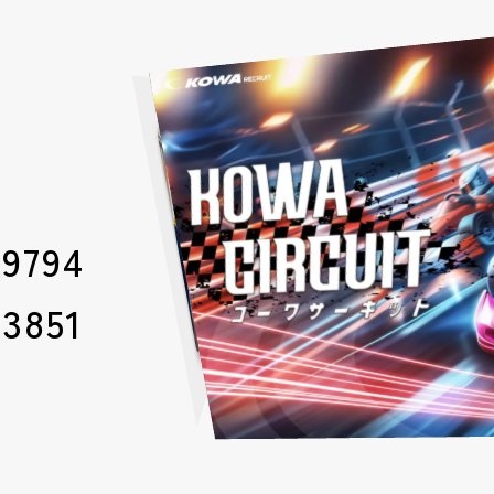
-9794
-3851