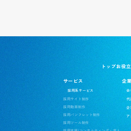
トップ
お役立
サービス
企
採用系サービス
会
採用サイト制作
代
採用動画制作
企
採用パンフレット制作
ア
採用ツール制作
採用支援(コンサルティング・求人