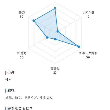
努力
リズム感
80
10
記憶力
スポーツ好き
30
90
言語化
出身
20
神戸
趣味
卓球、釣り、ドライブ、そろばん
好きなことは？