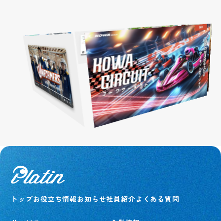
トップ
お役立ち情報
お知らせ
社員紹介
よくある質問