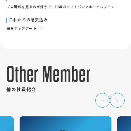
プロ野球を見るのが好きで、10年のソフトバンクホークスファン
これからの意気込み
毎日アップデート！！
Other Member
他の社員紹介