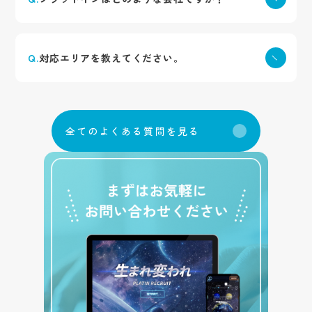
アクセス
採用サイト
サービス
企業サイト
採用系サービス
企業・営業系サービス
サービス・ブランド・集客サイト
社員紹介
Q.
対応エリアを教えてください。
採用サイト制作
企業サイト制作
採用動画
採用動画制作
YouTube動画制作
企業動画
お役立ち情報
etc.
採用パンフレット制作
企業動画制作
採用ツール制作
サービスサイト制作
よくある質問
採用支援(コンサルティング・求人媒体)
商品サービス紹介動画制作
全
て
の
よ
く
あ
る
質
問
を
見
る
採用情報
企業パンフレット制作
プライバシーポリシー
営業パンフレット制作