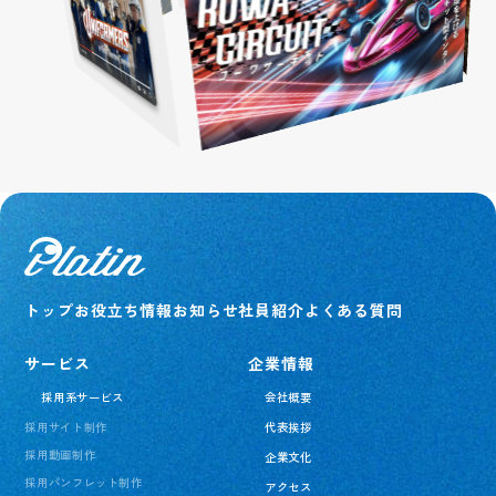
トップ
お役立ち情報
お知らせ
社員紹介
よくある質問
サービス
企業情報
採用系サービス
会社概要
採用サイト制作
代表挨拶
採用動画制作
企業文化
採用パンフレット制作
アクセス